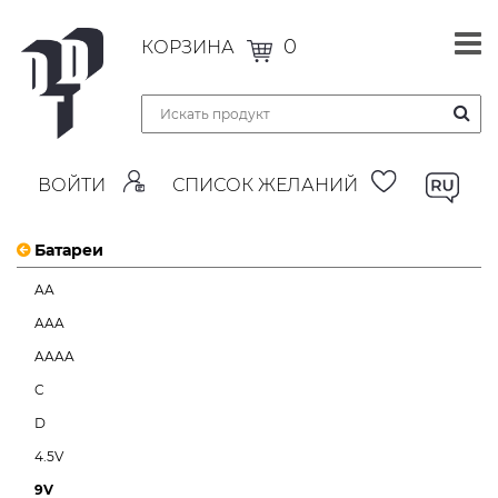
0
КОРЗИНА
ВОЙТИ
СПИСОК ЖЕЛАНИЙ
Батареи
AA
AAA
AAAA
C
D
4.5V
9V