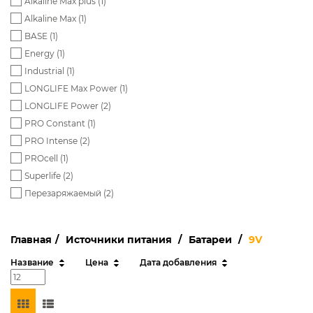
Alkaline Max plus (
1
)
Alkaline Max (
1
)
BASE (
1
)
Energy (
1
)
Industrial (
1
)
LONGLIFE Max Power (
1
)
LONGLIFE Power (
2
)
PRO Constant (
1
)
PRO Intense (
2
)
PROcell (
1
)
Superlife (
2
)
Перезаряжаемый (
2
)
Главная
Источники питания
Батареи
9V
Название
Цена
Дата добавления