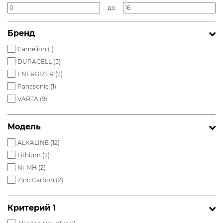
до
Бренд
Camelion (
1
)
DURACELL (
5
)
ENERGIZER (
2
)
Panasonic (
1
)
VARTA (
9
)
Модель
ALKALINE (
12
)
Lithium (
2
)
Ni-MH (
2
)
Zinc Carbon (
2
)
Критерий 1