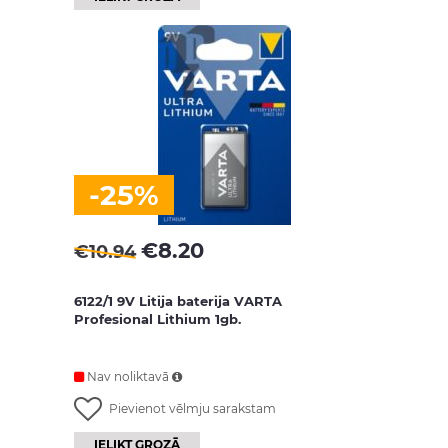
-25%
€
8.20
€
10.94
6122/1 9V Litija baterija VARTA
Profesional Lithium 1gb.
Nav noliktavā
Pievienot vēlmju sarakstam
IELIKT GROZĀ