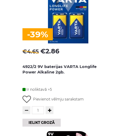
-39%
€
2.86
€
4.65
4922/2 9V baterijas VARTA Longlife
Power Alkaline 2gb.
Ir noliktavā >5
Pievienot vēlmju sarakstam
IELIKT GROZĀ