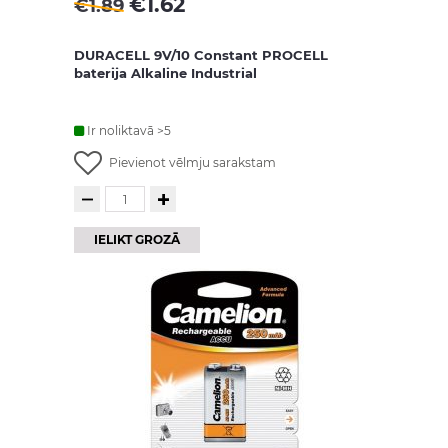
€
1.62
€
1.89
DURACELL 9V/10 Constant PROCELL
baterija Alkaline Industrial
Ir noliktavā >5
Pievienot vēlmju sarakstam
IELIKT GROZĀ