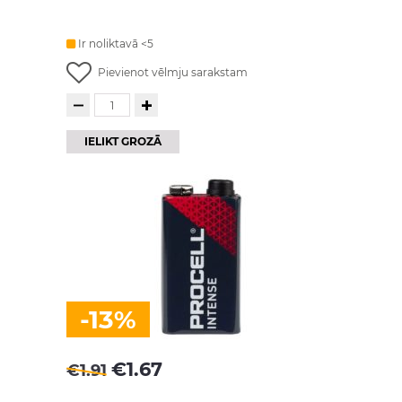
Ir noliktavā <5
Pievienot vēlmju sarakstam
IELIKT GROZĀ
-13%
€
1.67
€
1.91