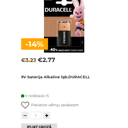
-14%
€
2.77
€
3.22
9V baterija Alkaline 1gb.DURACELL
Ir noliktavā >5
Pievienot vēlmju sarakstam
IELIKT GROZĀ