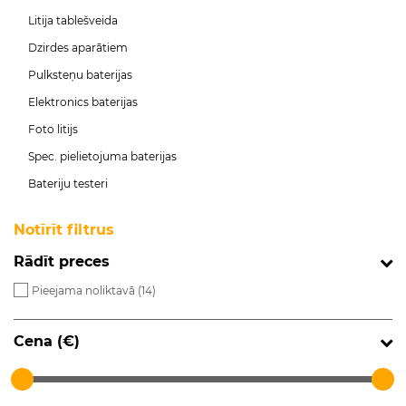
Litija tablešveida
Dzirdes aparātiem
Pulksteņu baterijas
Elektronics baterijas
Foto litijs
Spec. pielietojuma baterijas
Bateriju testeri
Notīrīt filtrus
Rādīt preces
Pieejama noliktavā (
14
)
Cena (€)