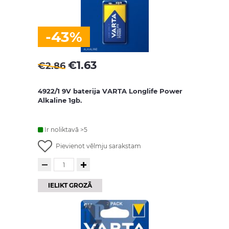
-43%
€
1.63
€
2.86
4922/1 9V baterija VARTA Longlife Power
Alkaline 1gb.
Ir noliktavā >5
Pievienot vēlmju sarakstam
IELIKT GROZĀ