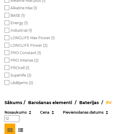
Alkaline Max plus (
1
)
Alkaline Max (
1
)
BASE (
1
)
Energy (
1
)
Industrial (
1
)
LONGLIFE Max Power (
1
)
LONGLIFE Power (
2
)
PRO Constant (
1
)
PRO Intense (
2
)
PROcell (
1
)
Superlife (
2
)
Lādējams (
2
)
Sākums
Barošanas elementi
Baterijas
9V
Nosaukums
Cena
Pievienošanas datums