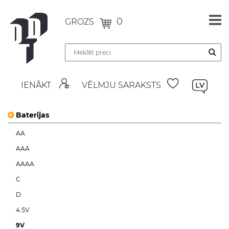
0
GROZS
IENĀKT
VĒLMJU SARAKSTS
Baterijas
AA
AAA
AAAA
C
D
4.5V
9V