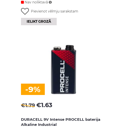
Nav noliktavā
Pievienot vēlmju sarakstam
IELIKT GROZĀ
-9%
€
1.63
€
1.79
DURACELL 9V Intense PROCELL baterija
Alkaline Industrial