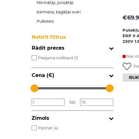
Mitrinātāji, jonizētāji
Ķermeņa, bagāžas svari
€
69.
Pulksteņi
Putekļu
ERP II 
Notīrīt filtrus
230V 1.5
Rādīt preces
Nav no
Pieejama noliktavā (
1
)
Pi
Cena (€)
IELI
līdz
Zīmols
Platinet (
4
)