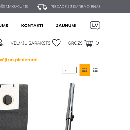
ŠS MAKSĀJUMS
PIEGĀDE 1-3 DARBA DIENAS
UMS
KONTAKTI
JAUNUMI
0
VĒLMJU SARAKSTS
GROZS
cēji un piederumi