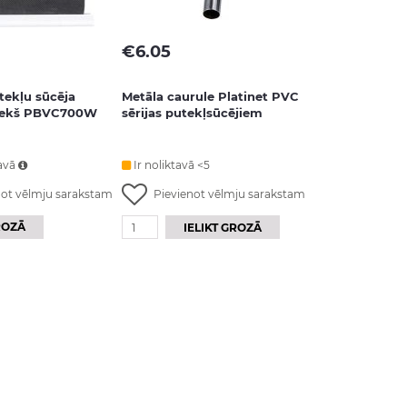
€
6.05
tekļu sūcēja
Metāla caurule Platinet PVC
riekš PBVC700W
sērijas putekļsūcējiem
avā
Ir noliktavā <5
not vēlmju sarakstam
Pievienot vēlmju sarakstam
ROZĀ
IELIKT GROZĀ