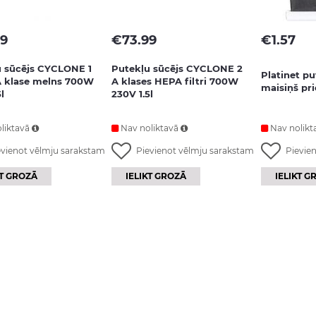
99
€
73.99
€
1.57
 sūcējs CYCLONE 1
Putekļu sūcējs CYCLONE 2
Platinet pu
A klase melns 700W
A klases HEPA filtri 700W
maisiņš p
l
230V 1.5l
liktavā
Nav noliktavā
Nav nolikt
evienot vēlmju sarakstam
Pievienot vēlmju sarakstam
Pievie
KT GROZĀ
IELIKT GROZĀ
IELIKT G