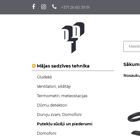
+371 26 60 39 91
Sākum
Mājas sadzīves tehnika
Nosauk
Gludekļi
Ventilatori, sildītāji
Termometri, meteostacijas
Dūmu detektori
Durvju zvani, Domofoni
Putekļu sūcēji un piederumi
Domofoni