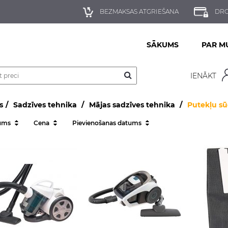
BEZMAKSAS ATGRIEŠANA
DRO
SĀKUMS
PAR M
IENĀKT
s
Sadzīves tehnika
Mājas sadzīves tehnika
Putekļu sū
ums
Cena
Pievienošanas datums