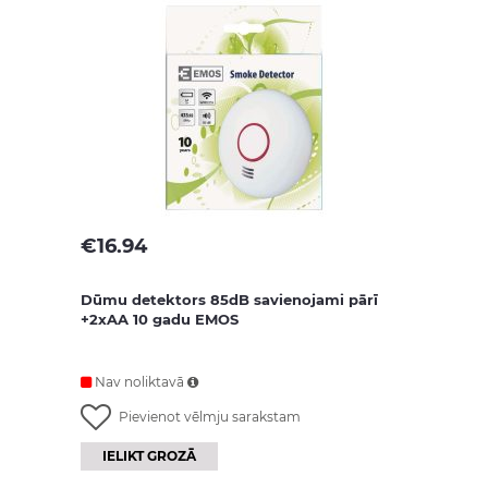
€
16.94
Dūmu detektors 85dB savienojami pārī
+2xAA 10 gadu EMOS
Nav noliktavā
Pievienot vēlmju sarakstam
IELIKT GROZĀ