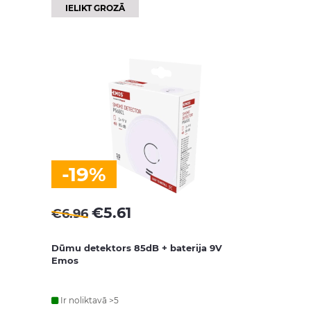
IELIKT GROZĀ
-19%
€
5.61
€
6.96
Dūmu detektors 85dB + baterija 9V
Emos
Ir noliktavā >5