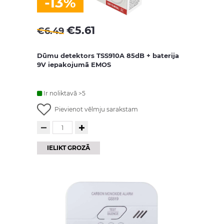
-13%
€
5.61
€
6.49
Dūmu detektors TSS910A 85dB + baterija
9V iepakojumā EMOS
Ir noliktavā >5
Pievienot vēlmju sarakstam
IELIKT GROZĀ