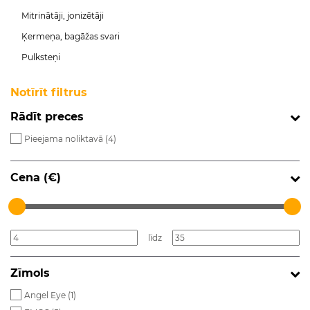
Mitrinātāji, jonizētāji
Ķermeņa, bagāžas svari
Pulksteņi
Notīrīt filtrus
Rādīt preces
Pieejama noliktavā (
4
)
Cena (€)
līdz
Zīmols
Angel Eye (
1
)