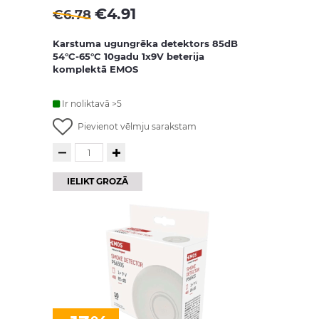
€
4.91
€
6.78
Karstuma ugungrēka detektors 85dB
54°C-65°C 10gadu 1x9V beterija
komplektā EMOS
Ir noliktavā >5
Pievienot vēlmju sarakstam
IELIKT GROZĀ