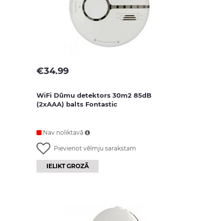
€
34.99
WiFi Dūmu detektors 30m2 85dB
(2xAAA) balts Fontastic
Nav noliktavā
Pievienot vēlmju sarakstam
IELIKT GROZĀ