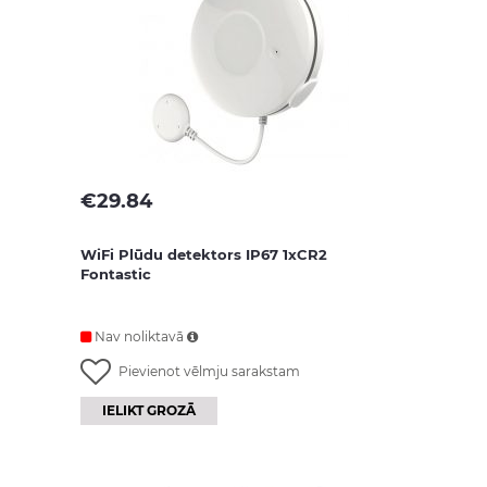
€
29.84
WiFi Plūdu detektors IP67 1xCR2
Fontastic
Nav noliktavā
Pievienot vēlmju sarakstam
IELIKT GROZĀ