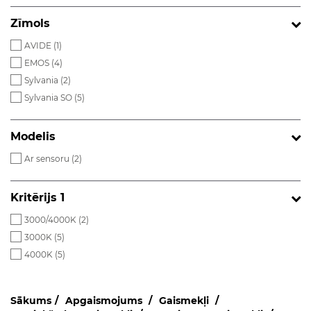
Zīmols
AVIDE (
1
)
EMOS (
4
)
Sylvania (
2
)
Sylvania SO (
5
)
Modelis
Ar sensoru (
2
)
Kritērijs 1
3000/4000K (
2
)
3000K (
5
)
4000K (
5
)
Sākums
Apgaismojums
Gaismekļi