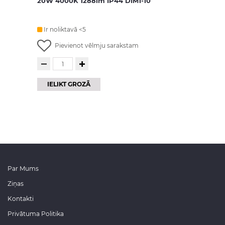
20W 4000K 1288lm IP44 DIM1-10
Ir noliktavā <5
Pievienot vēlmju sarakstam
IELIKT GROZĀ
Par Mums
Ziņas
Kontakti
Privātuma Politika