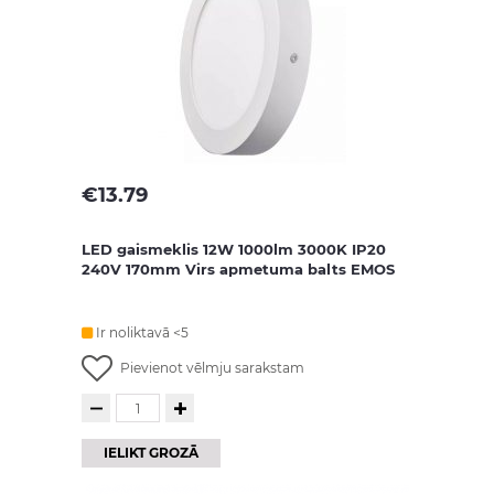
€
13.79
LED gaismeklis 12W 1000lm 3000K IP20
240V 170mm Virs apmetuma balts EMOS
Ir noliktavā <5
Pievienot vēlmju sarakstam
IELIKT GROZĀ