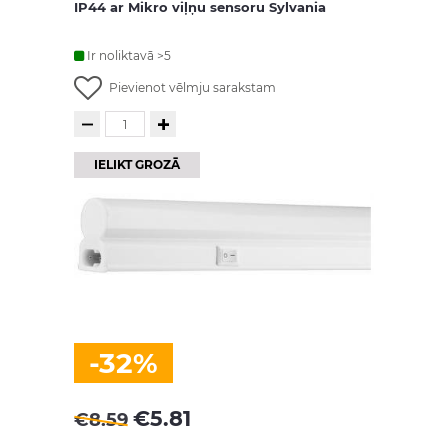
IP44 ar Mikro viļņu sensoru Sylvania
Ir noliktavā >5
Pievienot vēlmju sarakstam
IELIKT GROZĀ
-32%
€
5.81
€
8.59