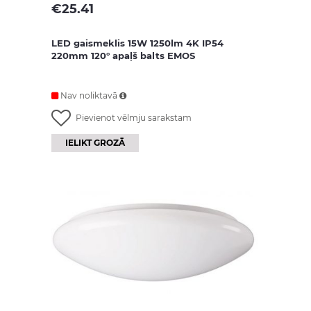
€
25.41
LED gaismeklis 15W 1250lm 4K IP54
220mm 120° apaļš balts EMOS
Nav noliktavā
Pievienot vēlmju sarakstam
IELIKT GROZĀ