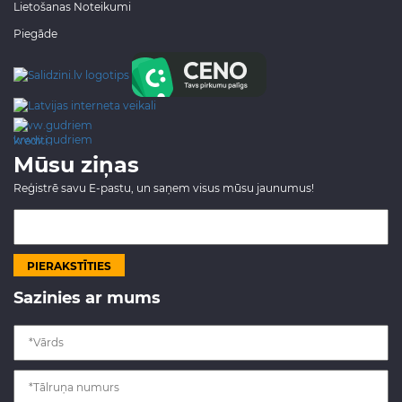
Lietošanas Noteikumi
Piegāde
www.gudriem.lv/atrie-
krediti
Mūsu ziņas
Reģistrē savu E-pastu, un saņem visus mūsu jaunumus!
Sazinies ar mums