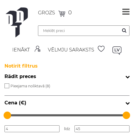
0
GROZS
IENĀKT
VĒLMJU SARAKSTS
Notīrīt filtrus
Rādīt preces
Pieejama noliktavā (
8
)
Cena (€)
līdz