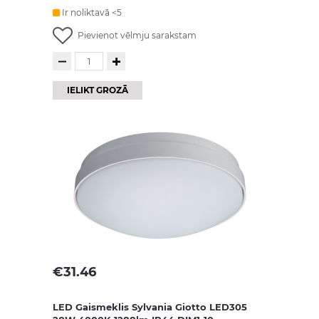
Ir noliktavā <5
Pievienot vēlmju sarakstam
IELIKT GROZĀ
€
31.46
LED Gaismeklis Sylvania Giotto LED305