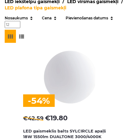
LED iekštelpu gaismekļi
LED virsmas gaismekļi
LED plafona tipa gaismekļi
Nosaukums
Cena
Pievienošanas datums
-54%
€
19.80
€
42.59
LED gaismeklis balts SYLCIRCLE apaļš
18W 1550lm DUALTONE 3000/4000K