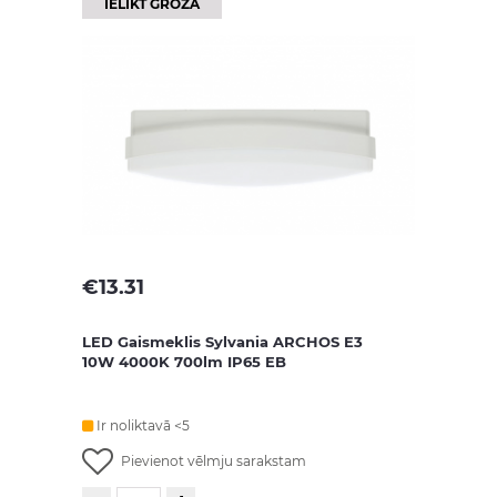
IELIKT GROZĀ
€
13.31
LED Gaismeklis Sylvania ARCHOS E3
10W 4000K 700lm IP65 EB
Ir noliktavā <5
Pievienot vēlmju sarakstam