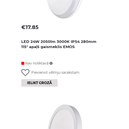
€
17.85
LED 24W 2050lm 3000K IP54 280mm
115° apaļš gaismeklis EMOS
Nav noliktavā
Pievienot vēlmju sarakstam
IELIKT GROZĀ