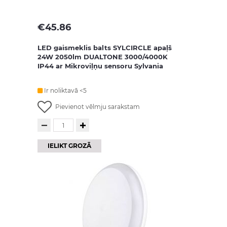
€
45.86
LED gaismeklis balts SYLCIRCLE apaļš
24W 2050lm DUALTONE 3000/4000K
IP44 ar Mikroviļņu sensoru Sylvania
Ir noliktavā <5
Pievienot vēlmju sarakstam
IELIKT GROZĀ