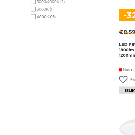
3000/4000K (
2
)
3000K (
11
)
-3
4000K (
16
)
€
8.5
LED PI
1800lm
1200mm
Nav no
Pi
IELI