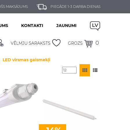
ŠS MAKSĀJUMS
PIEGĀDE 1-3 DARBA DIENAS
UMS
KONTAKTI
JAUNUMI
0
VĒLMJU SARAKSTS
GROZS
LED virsmas gaismekļi