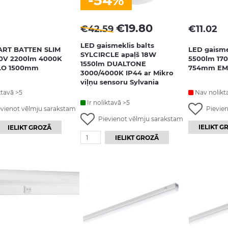
-54%
€
19.80
€
42.59
€
11.02
LED gaismeklis balts
ART BATTEN SLIM
LED gaisme
SYLCIRCLE apaļš 18W
0V 2200lm 4000K
5500lm 170
1550lm DUALTONE
ILO 1500mm
754mm EM
3000/4000K IP44 ar Mikro
viļņu sensoru Sylvania
ktavā >5
Nav nolikt
Ir noliktavā >5
evienot vēlmju sarakstam
Pievie
Pievienot vēlmju sarakstam
IELIKT G
IELIKT GROZĀ
IELIKT GROZĀ