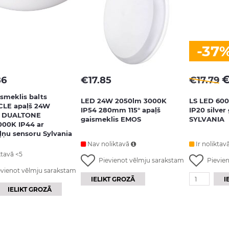
-37
86
€
17.85
€
17.79
smeklis balts
LED 24W 2050lm 3000K
LS LED 60
CLE apaļš 24W
IP54 280mm 115° apaļš
IP20 silver
 DUALTONE
gaismeklis EMOS
SYLVANIA
000K IP44 ar
ļņu sensoru Sylvania
Nav noliktavā
Ir noliktav
ktavā <5
Pievienot vēlmju sarakstam
Pievie
evienot vēlmju sarakstam
IELIKT GROZĀ
I
IELIKT GROZĀ