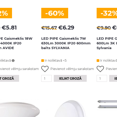
2%
-60%
-32
€
5.81
€
6.29
€
9
€
15.67
€
9.90
PE Gaismeklis 18W
LED PIPE Gaismeklis 7W
LED PIPE G
 4000K IP20
630Lm 3000K IP20 600mm
600Lm 3K 
 AVIDE
balts SYLVANIA
Sylvania
liktavā
Ir noliktavā <5
Ir noliktav
evienot vēlmju sarakstam
Pievienot vēlmju sarakstam
Pievie
KT GROZĀ
IELIKT GROZĀ
I