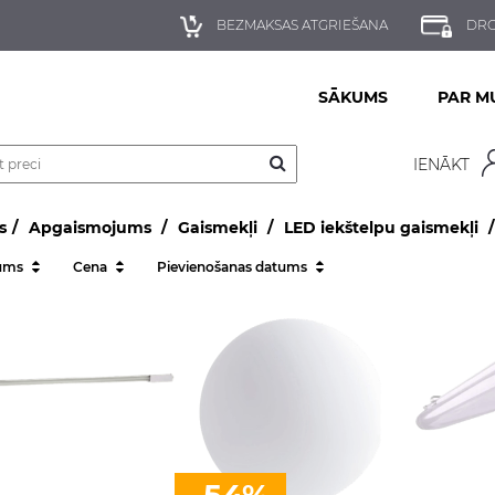
BEZMAKSAS ATGRIEŠANA
DRO
SĀKUMS
PAR M
IENĀKT
s
Apgaismojums
Gaismekļi
LED iekštelpu gaismekļi
ums
Cena
Pievienošanas datums