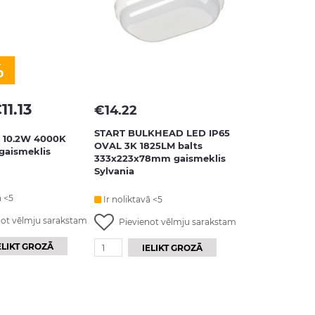
%
€
11.13
€
14.22
START BULKHEAD LED IP65
0 10.2W 4000K
OVAL 3K 1825LM balts
 gaismeklis
333x223x78mm gaismeklis
Sylvania
ā <5
Ir noliktavā <5
not vēlmju sarakstam
Pievienot vēlmju sarakstam
ELIKT GROZĀ
IELIKT GROZĀ