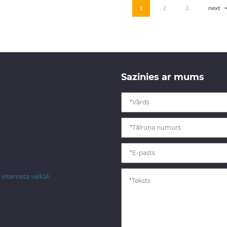
1
2
3
next
Sazinies ar mums