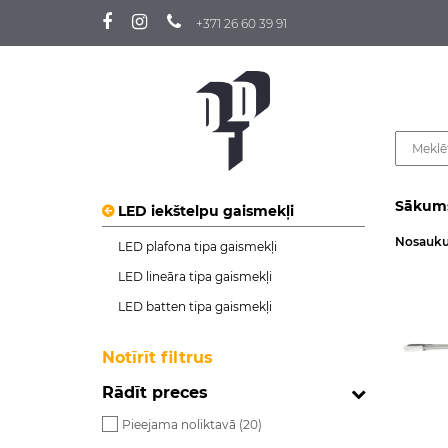
+371 26 60 39 91
Sākum
LED iekštelpu gaismekļi
Nosauk
LED plafona tipa gaismekļi
LED lineāra tipa gaismekļi
LED batten tipa gaismekļi
Notīrīt filtrus
Rādīt preces
Pieejama noliktavā (
20
)