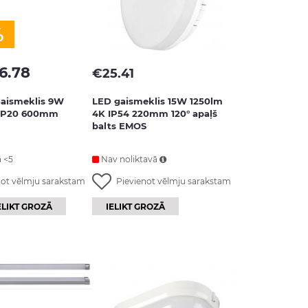
%
6.78
€
25.41
aismeklis 9W
LED gaismeklis 15W 1250lm
IP20 600mm
4K IP54 220mm 120° apaļš
balts EMOS
ā <5
Nav noliktavā
not vēlmju sarakstam
Pievienot vēlmju sarakstam
IELIKT GROZĀ
ELIKT GROZĀ