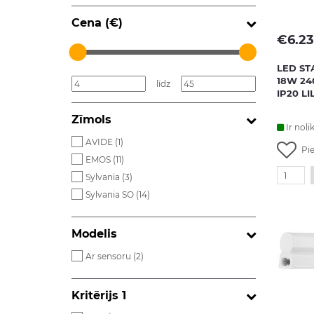
Cena (€)
€
6.23
LED ST
18W 24
līdz
IP20 L
Zīmols
Ir noli
AVIDE (
1
)
Pi
EMOS (
11
)
Sylvania (
3
)
Sylvania SO (
14
)
Modelis
Ar sensoru (
2
)
Kritērijs 1