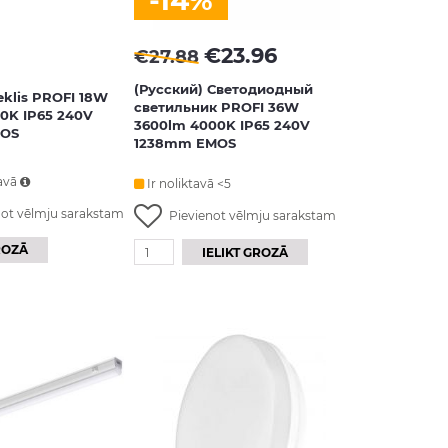
-14%
€
23.96
€
27.88
(Русский) Светодиодный
klis PROFI 18W
светильник PROFI 36W
0K IP65 240V
3600lm 4000K IP65 240V
OS
1238mm EMOS
avā
Ir noliktavā <5
not vēlmju sarakstam
Pievienot vēlmju sarakstam
ROZĀ
IELIKT GROZĀ