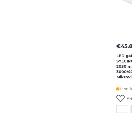
€
45.
LED gai
SYLCIR
2050lm
3000/4
Mikrovi
Ir noli
Pi