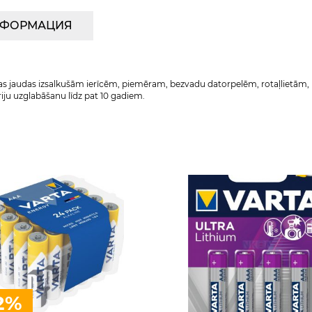
НФОРМАЦИЯ
as jaudas izsalkušām ierīcēm, piemēram, bezvadu datorpelēm, rotaļlietām, 
iju uzglabāšanu līdz pat 10 gadiem.
2%