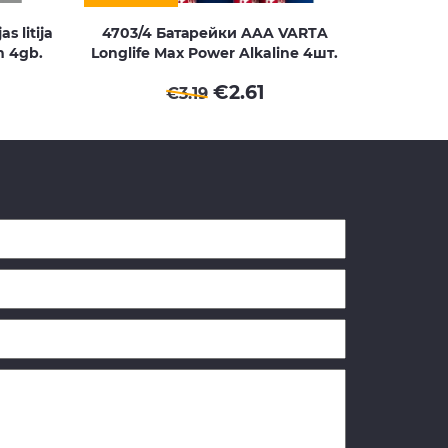
s litija
4703/4 Батарейки AAA VARTA
m 4gb.
Longlife Max Power Alkaline 4шт.
€
2.61
€
3.19