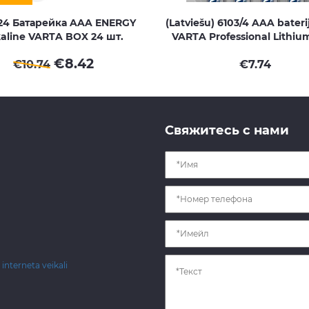
/24 Батарейка AAA ENERGY
(Latviešu) 6103/4 AAA baterija
kaline VARTA BOX 24 шт.
VARTA Professional Lithiu
€
8.42
€
10.74
€
7.74
Свяжитесь с нами