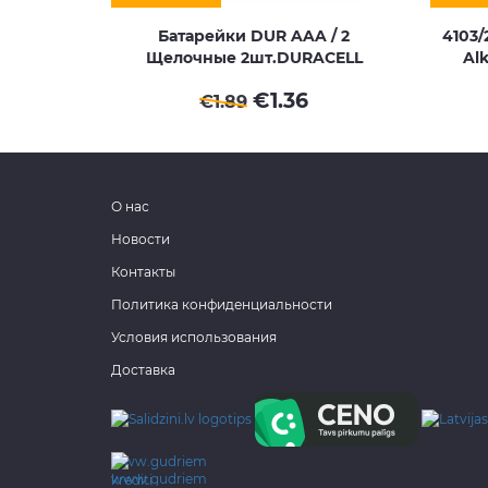
Батарейки DUR AAA / 2
4103
Щелочные 2шт.DURACELL
Al
€
1.36
€
1.89
О нас
Новости
Контакты
Политика конфиденциальности
Условия использования
Доставка
www.gudriem.lv/atrie-
krediti