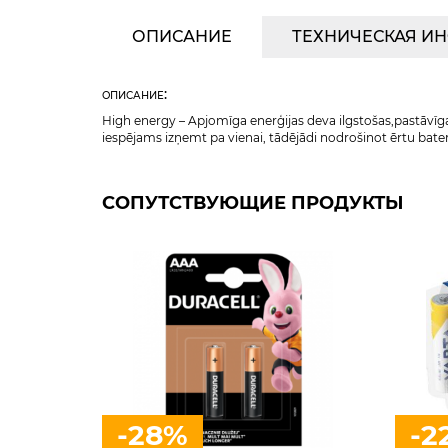
ОПИСАНИЕ
ТЕХНИЧЕСКАЯ И
описание:
High energy – Apjomīga enerģijas deva ilgstošas,pastāvīg
iespējams izņemt pa vienai, tādējādi nodrošinot ērtu bater
СОПУТСТВУЮЩИЕ ПРОДУКТЫ
-28%
-2