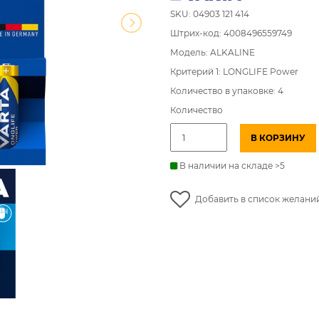
SKU: 04903 121 414
Штрих-код: 4008496559749
Модель: ALKALINE
Критерий 1: LONGLIFE Power
Количество в упаковке: 4
Количество
Количество
В КОРЗИНУ
товара
4903/4
Батарейки
В наличии на складе >5
AAA
VARTA
Добавить в список желани
Longlife
Power
Alkaline
4
шт.