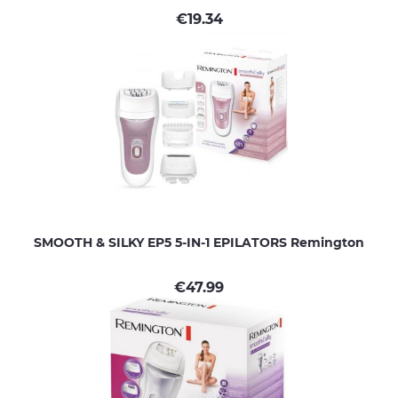
€
19.34
SMOOTH & SILKY EP5 5-IN-1 EPILATORS Remington
€
47.99