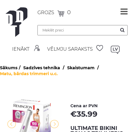
0
GROZS
IENĀKT
VĒLMJU SARAKSTS
Sākums
Sadzīves tehnika
Skaistumam
Matu, bārdas trimmeri u.c.
Cena ar PVN
€
35.99
ULTIMATE BIKINI