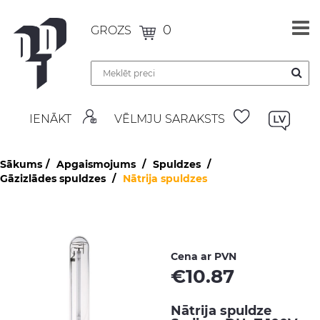
0
GROZS
IENĀKT
VĒLMJU SARAKSTS
Sākums
Apgaismojums
Spuldzes
Gāzizlādes spuldzes
Nātrija spuldzes
Cena ar PVN
€
10.87
Nātrija spuldze