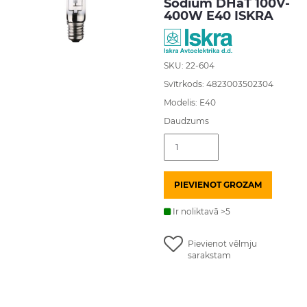
Sodium DHaT 100V-
400W E40 ISKRA
SKU: 22-604
Svītrkods: 4823003502304
Modelis: E40
Daudzums
Nātrija
spuldze
Sodium
DHaT
PIEVIENOT GROZAM
100V-
400W
E40
Ir noliktavā >5
ISKRA
daudzums
Pievienot vēlmju
sarakstam