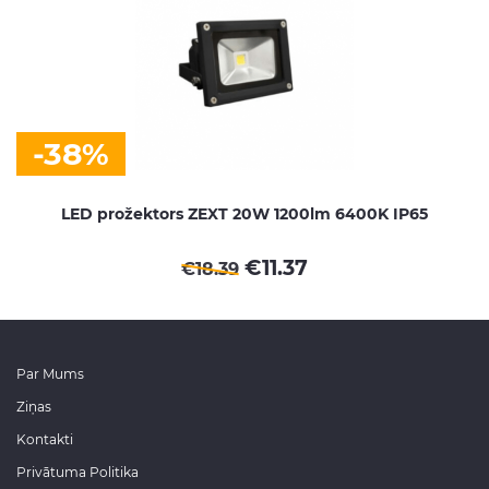
-38%
LED prožektors ZEXT 20W 1200lm 6400K IP65
€
11.37
€
18.39
Par Mums
Ziņas
Kontakti
Privātuma Politika