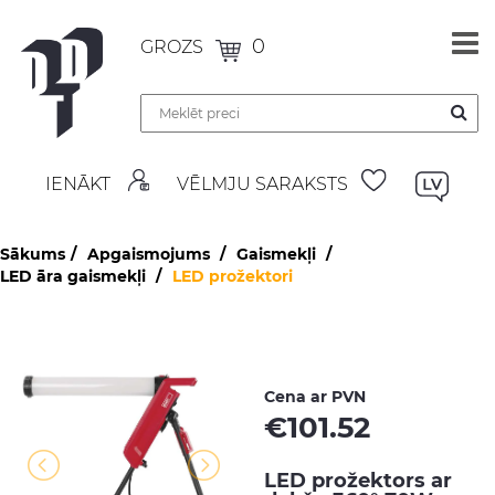
0
GROZS
IENĀKT
VĒLMJU SARAKSTS
Sākums
Apgaismojums
Gaismekļi
LED āra gaismekļi
LED prožektori
Cena ar PVN
€
101.52
LED prožektors ar