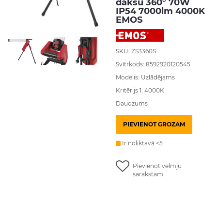
dakšu 360° 70W
IP54 7000lm 4000K
EMOS
SKU: ZS3360S
Svītrkods: 8592920120545
Modelis: Uzlādējams
Kritērijs 1: 4000K
Daudzums
PIEVIENOT GROZAM
Ir noliktavā <5
Pievienot vēlmju
sarakstam