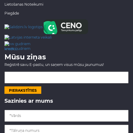
Lietošanas Noteikumi
Piegāde
www.gudriem.lv/atrie-
krediti
Mūsu ziņas
Reģistrē savu E-pastu, un saņem visus mūsu jaunumus!
Sazinies ar mums