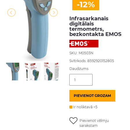
-12%
Infrasarkanais
digitālais
termometrs,
bezkontakta EMOS
SKU: M0503N
Svītrkods: 8592920152805
Daudzums
Infrasarkanais
digitālais
termometrs,
bezkontakta
PIEVIENOT GROZAM
EMOS
daudzums
Ir noliktavā <5
Pievienot vēlmju
sarakstam