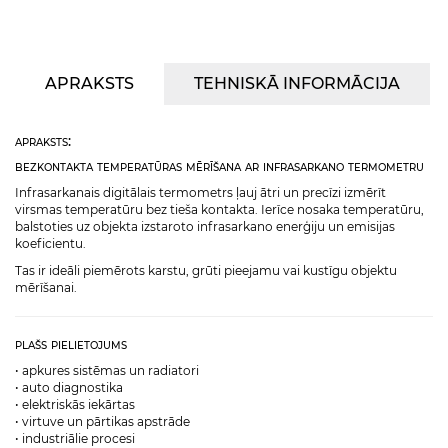
APRAKSTS
TEHNISKĀ INFORMĀCIJA
apraksts:
bezkontakta temperatūras mērīšana ar infrasarkano termometru
Infrasarkanais digitālais termometrs ļauj ātri un precīzi izmērīt
virsmas temperatūru bez tieša kontakta. Ierīce nosaka temperatūru,
balstoties uz objekta izstaroto infrasarkano enerģiju un emisijas
koeficientu.
Tas ir ideāli piemērots karstu, grūti pieejamu vai kustīgu objektu
mērīšanai.
plašs pielietojums
• apkures sistēmas un radiatori
• auto diagnostika
• elektriskās iekārtas
• virtuve un pārtikas apstrāde
• industriālie procesi