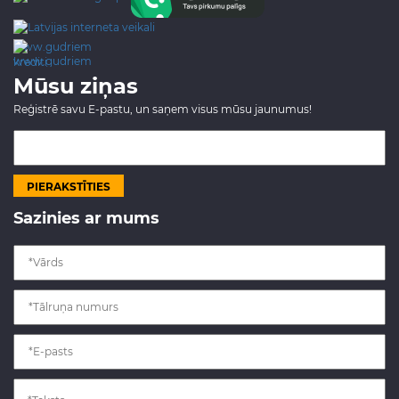
www.gudriem.lv/atrie-
krediti
Mūsu ziņas
Reģistrē savu E-pastu, un saņem visus mūsu jaunumus!
Sazinies ar mums