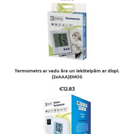
Termometrs ar vadu āra un iekštelpām ar displ.
(2xAAA)EMOS
€
12.83