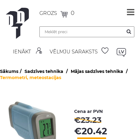
0
GROZS
IENĀKT
VĒLMJU SARAKSTS
Sākums
Sadzīves tehnika
Mājas sadzīves tehnika
Termometri, meteostacijas
Cena ar PVN
€
23.23
€
20.42