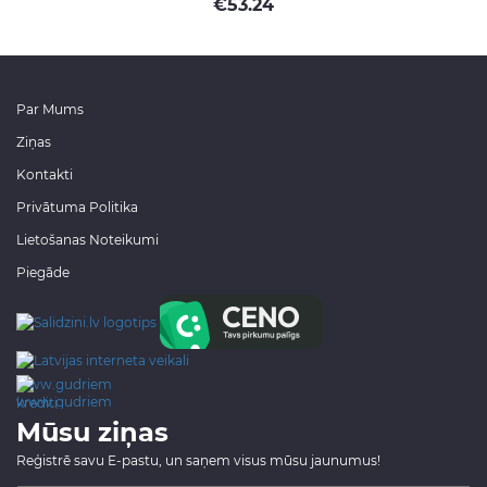
€
53.24
Par Mums
Ziņas
Kontakti
Privātuma Politika
Lietošanas Noteikumi
Piegāde
www.gudriem.lv/atrie-
krediti
Mūsu ziņas
Reģistrē savu E-pastu, un saņem visus mūsu jaunumus!