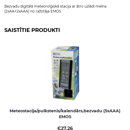
Bezvadu digitālā meteorolģiskā stacija ar ātro uzlādi melna
(2xAA+2xAAA) no ražotāja EMOS.
SAISTĪTIE PRODUKTI
Meteostacija/pulkstenis/kalendārs,bezvadu (5xAAA)
EMOS
€
27.26