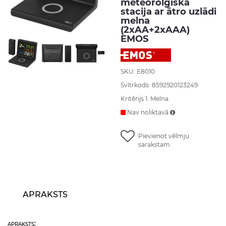
meteorolģiskā
stacija ar ātro uzlādi
melna
(2xAA+2xAAA)
EMOS
SKU: E8010
Svītrkods: 8592920123249
Kritērijs 1: Melna
Nav noliktavā
Pievienot vēlmju
sarakstam
APRAKSTS
apraksts: