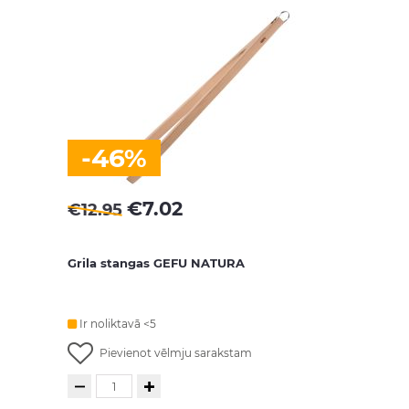
-46%
€
7.02
€
12.95
Grila stangas GEFU NATURA
Ir noliktavā <5
Pievienot vēlmju sarakstam