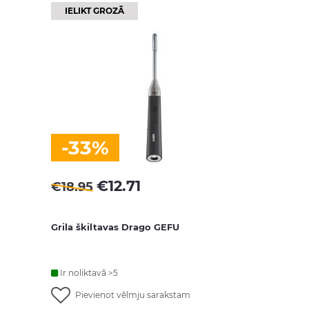
IELIKT GROZĀ
-33%
€
12.71
€
18.95
Grila škiltavas Drago GEFU
Ir noliktavā >5
Pievienot vēlmju sarakstam