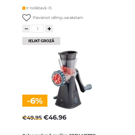
Ir noliktavā <5
Pievienot vēlmju sarakstam
IELIKT GROZĀ
-6%
€
46.96
€
49.95