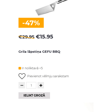
-47%
€
15.95
€
29.95
Grila lāpstiņa GEFU BBQ
Ir noliktavā <5
Pievienot vēlmju sarakstam
IELIKT GROZĀ