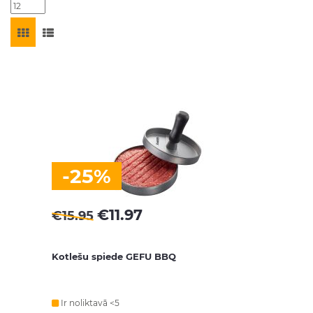
-25%
€
11.97
€
15.95
Kotlešu spiede GEFU BBQ
Ir noliktavā <5