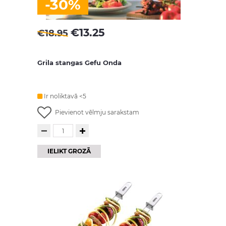
-30%
€
13.25
€
18.95
Grila stangas Gefu Onda
Ir noliktavā <5
Pievienot vēlmju sarakstam
IELIKT GROZĀ