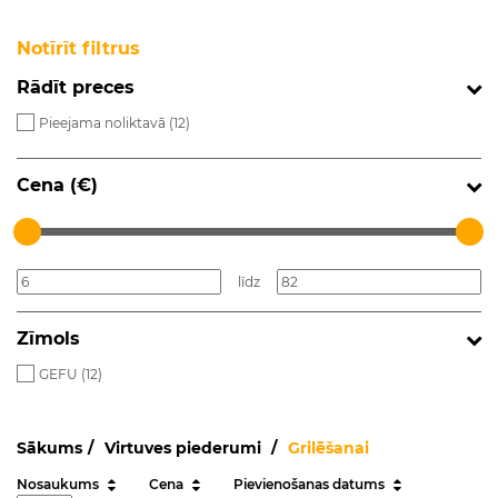
Notīrīt filtrus
Rādīt preces
Pieejama noliktavā (
12
)
Cena (€)
līdz
Zīmols
GEFU (
12
)
Sākums
Virtuves piederumi
Grilēšanai
Nosaukums
Cena
Pievienošanas datums