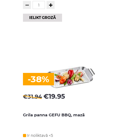
IELIKT GROZĀ
-38%
€
19.95
€
31.94
Grila panna GEFU BBQ, mazā
Ir noliktavā <5