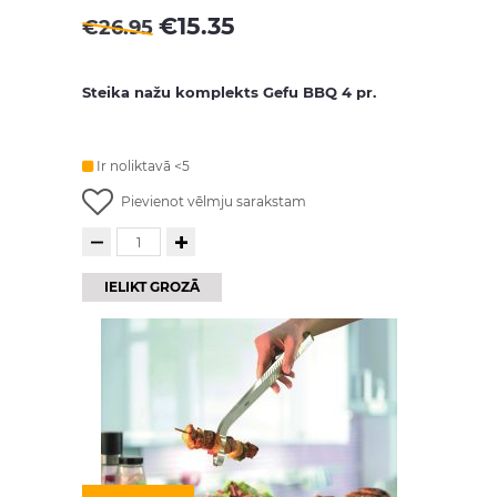
€
15.35
€
26.95
Steika nažu komplekts Gefu BBQ 4 pr.
Ir noliktavā <5
Pievienot vēlmju sarakstam
IELIKT GROZĀ