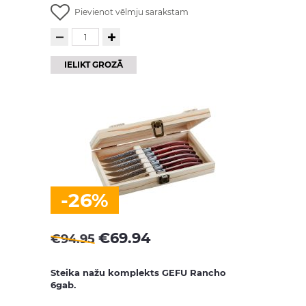
Pievienot vēlmju sarakstam
IELIKT GROZĀ
-26%
€
69.94
€
94.95
Steika nažu komplekts GEFU Rancho
6gab.