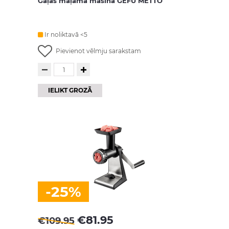
Gaļas maļamā mašīna GEFU METTO
Ir noliktavā <5
Pievienot vēlmju sarakstam
IELIKT GROZĀ
-25%
€
81.95
€
109.95