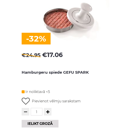
-32%
€
17.06
€
24.95
Hamburgeru spiede GEFU SPARK
Ir noliktavā <5
Pievienot vēlmju sarakstam
IELIKT GROZĀ