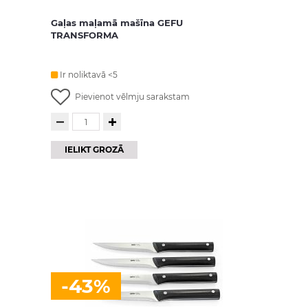
Gaļas maļamā mašīna GEFU
TRANSFORMA
Ir noliktavā <5
Pievienot vēlmju sarakstam
IELIKT GROZĀ
-43%