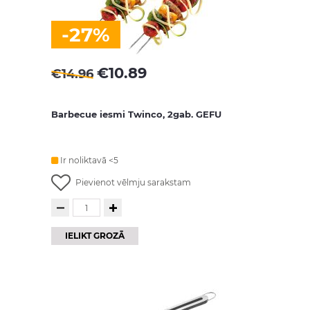
-27%
€
10.89
€
14.96
Barbecue iesmi Twinco, 2gab. GEFU
Ir noliktavā <5
Pievienot vēlmju sarakstam
IELIKT GROZĀ