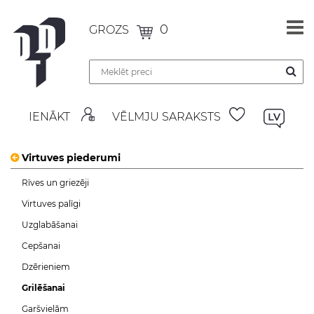
0
GROZS
IENĀKT
VĒLMJU SARAKSTS
Virtuves piederumi
Rīves un griezēji
Virtuves palīgi
Uzglabāšanai
Cepšanai
Dzērieniem
Grilēšanai
Garšvielām