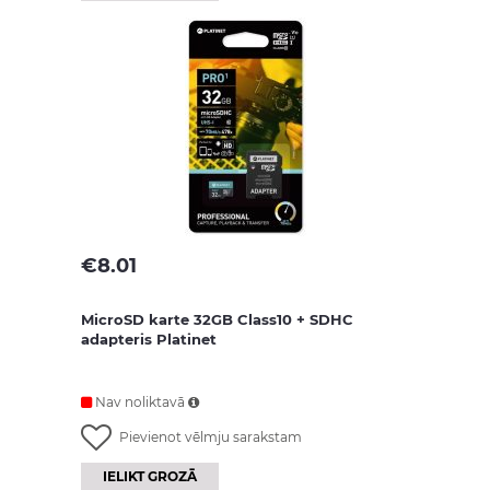
€
8.01
MicroSD karte 32GB Class10 + SDHC
adapteris Platinet
Nav noliktavā
Pievienot vēlmju sarakstam
IELIKT GROZĀ