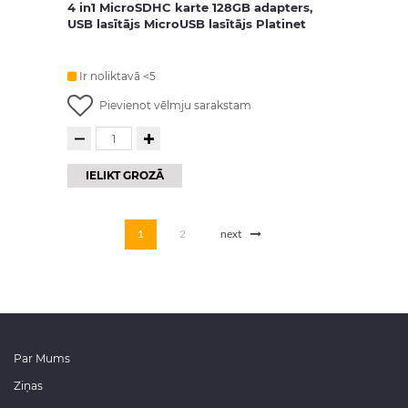
4 in1 MicroSDHC karte 128GB adapters,
USB lasītājs MicroUSB lasītājs Platinet
Ir noliktavā <5
Pievienot vēlmju sarakstam
IELIKT GROZĀ
1
2
next
Par Mums
Ziņas