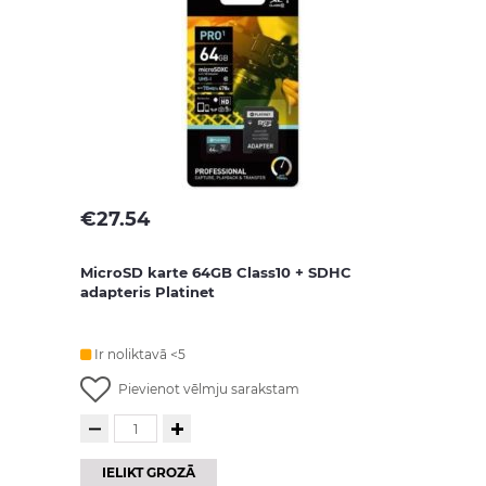
€
27.54
MicroSD karte 64GB Class10 + SDHC
adapteris Platinet
Ir noliktavā <5
Pievienot vēlmju sarakstam
IELIKT GROZĀ