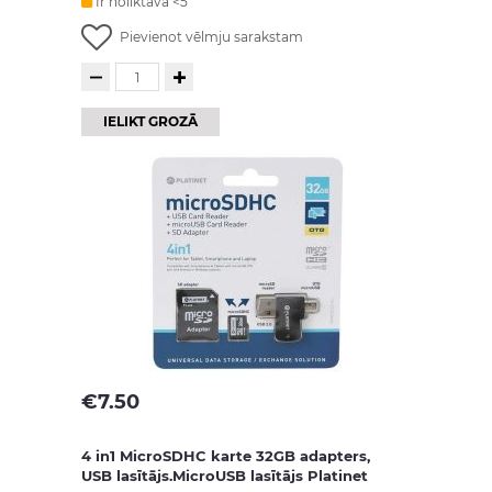
Ir noliktavā <5
Pievienot vēlmju sarakstam
IELIKT GROZĀ
€
7.50
4 in1 MicroSDHC karte 32GB adapters,
USB lasītājs.MicroUSB lasītājs Platinet