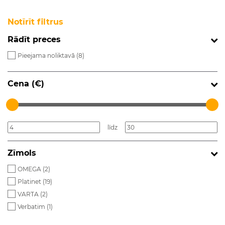
Notīrīt filtrus
Rādīt preces
Pieejama noliktavā (
8
)
Cena (€)
līdz
Zīmols
OMEGA (
2
)
Platinet (
19
)
VARTA (
2
)
Verbatim (
1
)