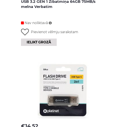
USB 3.2 GEN 1 Zibatmiņa 64GB 75MB/s
melna Verbatim
Nav noliktavā
Pievienot vēlmju sarakstam
IELIKT GROZĀ
€
14.52