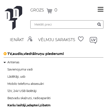
0
GROZS
IENĀKT
VĒLMJU SARAKSTS
TV,audio,viedtālruņu piederumi
Antenas
Savienojuma vadi
Lādētāji, usb
Mobilo telefonu aksesuāri
12V, 24V USB lādētāji
Bezvadu skaļruņi, radioaparāti
Karšu lasītāji,adapteri,zibatm