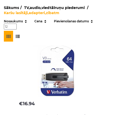
Sākums
TV,audio,viedtālruņu piederumi
Karšu lasītāji,adapteri,zibatm
Nosaukums
Cena
Pievienošanas datums
€
16.94