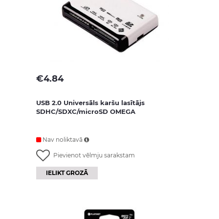
€
4.84
USB 2.0 Universāls karšu lasītājs
SDHC/SDXC/microSD OMEGA
Nav noliktavā
Pievienot vēlmju sarakstam
IELIKT GROZĀ