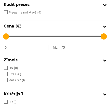
Rādīt preces
Pieejama noliktavā (
4
)
Cena (€)
līdz
Zīmols
BN (
11
)
EMOS (
1
)
Varta SD (
1
)
Kritērijs 1
SD (
1
)