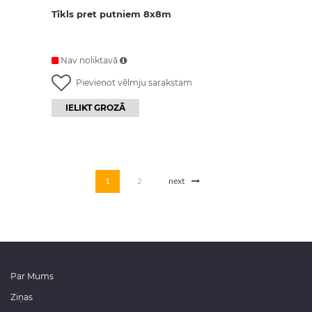
Tīkls pret putniem 8x8m
Nav noliktavā
Pievienot vēlmju sarakstam
IELIKT GROZĀ
1
2
next
Par Mums
Ziņas