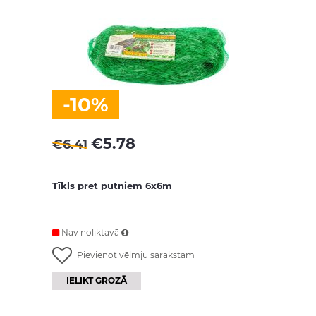
-10%
€
5.78
€
6.41
Tīkls pret putniem 6x6m
Nav noliktavā
Pievienot vēlmju sarakstam
IELIKT GROZĀ