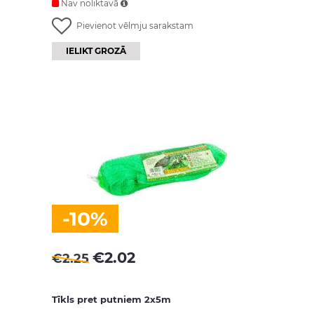
Nav noliktavā
Pievienot vēlmju sarakstam
IELIKT GROZĀ
-10%
€
2.02
€
2.25
Tīkls pret putniem 2x5m