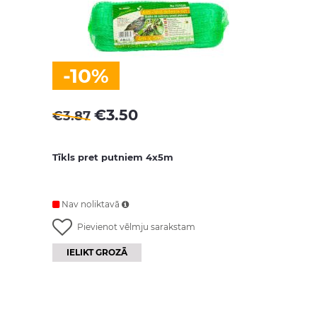
-10%
€
3.50
€
3.87
Tīkls pret putniem 4x5m
Nav noliktavā
Pievienot vēlmju sarakstam
IELIKT GROZĀ