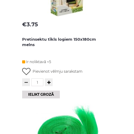
€
3.75
Pretinsektu tīkls logiem 150x180cm
melns
Ir noliktavā <5
Pievienot vēlmju sarakstam
IELIKT GROZĀ