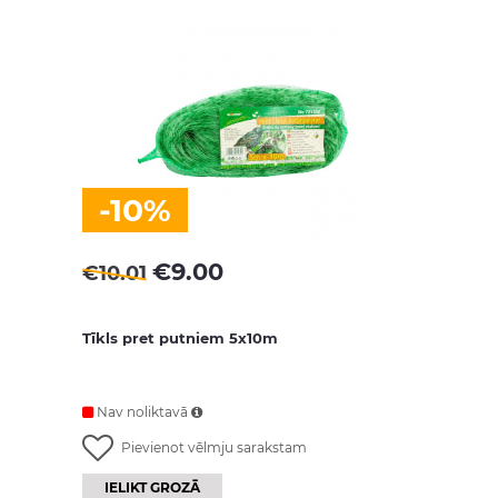
-10%
€
9.00
€
10.01
Tīkls pret putniem 5x10m
Nav noliktavā
Pievienot vēlmju sarakstam
IELIKT GROZĀ