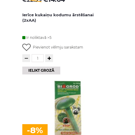
€
22.39
Ierīce kukaiņu kodumu ārstēšanai
(2xAA)
Ir noliktavā >5
Pievienot vēlmju sarakstam
IELIKT GROZĀ
-8%