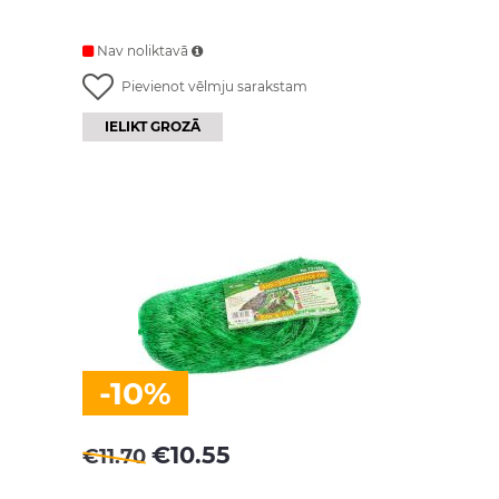
Nav noliktavā
Pievienot vēlmju sarakstam
IELIKT GROZĀ
-10%
€
10.55
€
11.70