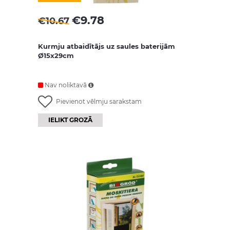
€
9.78
€
10.67
Kurmju atbaidītājs uz saules baterijām
Ø15x29cm
Nav noliktavā
Pievienot vēlmju sarakstam
IELIKT GROZĀ