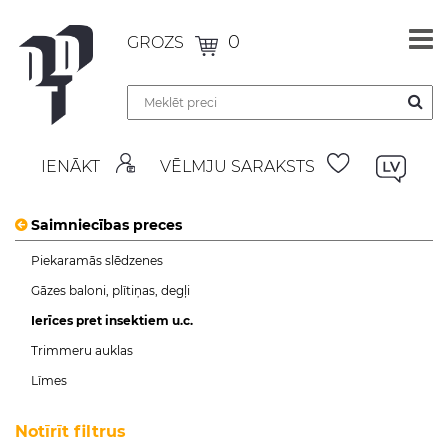
0
GROZS
IENĀKT
VĒLMJU SARAKSTS
Saimniecības preces
Piekaramās slēdzenes
Gāzes baloni, plītiņas, degļi
Ierīces pret insektiem u.c.
Trimmeru auklas
Līmes
Notīrīt filtrus