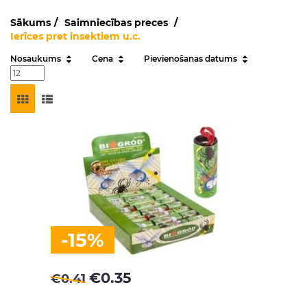
Sākums
Saimniecības preces
Ierīces pret insektiem u.c.
Nosaukums
Cena
Pievienošanas datums
-15%
€
0.35
€
0.41