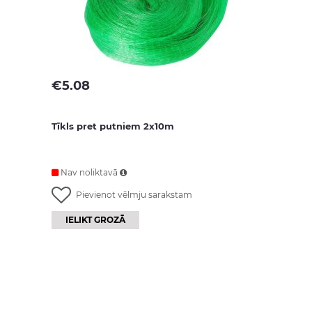
€
5.08
Tīkls pret putniem 2x10m
Nav noliktavā
Pievienot vēlmju sarakstam
IELIKT GROZĀ