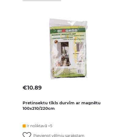
€
10.89
Pretinsektu tīkls durvīm ar magnētu
100x210/220cm
Ir noliktavā <5
Pievienot vēlmju sarakstam