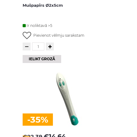
Mušpapīrs Ø2x5cm
Ir noliktavā >5
Pievienot vēlmju sarakstam
IELIKT GROZĀ
-35%
€
14.64