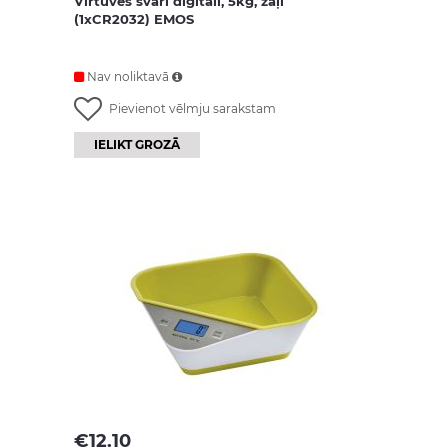
Virtuves svari digitāli, 5kg, zaļi
(1xCR2032) EMOS
Nav noliktavā
Pievienot vēlmju sarakstam
IELIKT GROZĀ
€
12.10