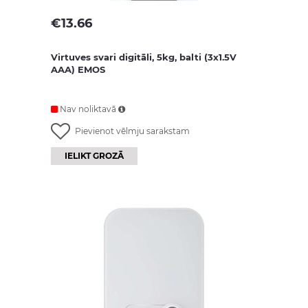
€
13.66
Virtuves svari digitāli, 5kg, balti (3x1.5V
AAA) EMOS
Nav noliktavā
Pievienot vēlmju sarakstam
IELIKT GROZĀ