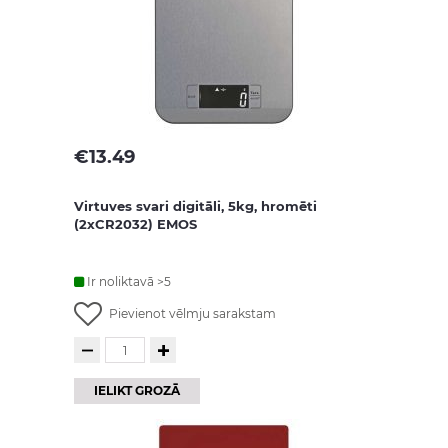
€
13.49
Virtuves svari digitāli, 5kg, hromēti
(2xCR2032) EMOS
Ir noliktavā >5
Pievienot vēlmju sarakstam
IELIKT GROZĀ