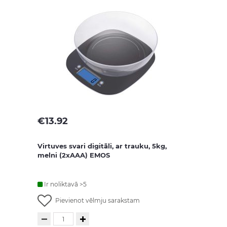
€
13.92
Virtuves svari digitāli, ar trauku, 5kg,
melni (2xAAA) EMOS
Ir noliktavā >5
Pievienot vēlmju sarakstam