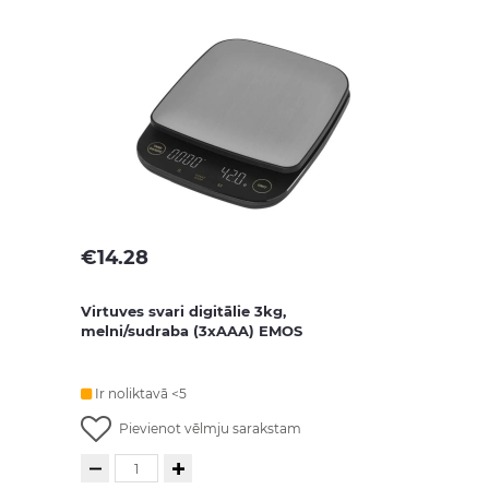
€
14.28
Virtuves svari digitālie 3kg,
melni/sudraba (3xAAA) EMOS
Ir noliktavā <5
Pievienot vēlmju sarakstam