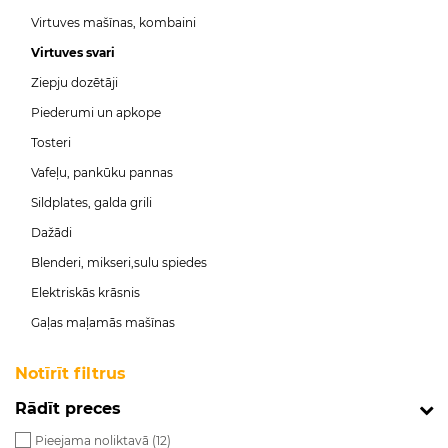
Virtuves mašīnas, kombaini
Virtuves svari
Ziepju dozētāji
Piederumi un apkope
Tosteri
Vafeļu, pankūku pannas
Sildplates, galda grili
Dažādi
Blenderi, mikseri,sulu spiedes
Elektriskās krāsnis
Gaļas maļamās mašīnas
Notīrīt filtrus
Rādīt preces
Pieejama noliktavā (
12
)