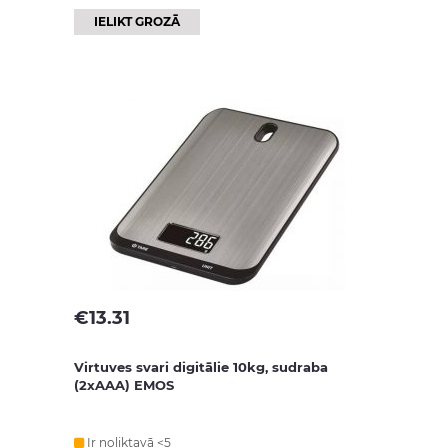
IELIKT GROZĀ
€
13.31
Virtuves svari digitālie 10kg, sudraba
(2xAAA) EMOS
Ir noliktavā <5