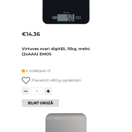
€
14.36
Virtuves svari digitāli, 15kg, melni
(2xAAA) EMOS
Ir noliktavā <5
Pievienot vēlmju sarakstam
IELIKT GROZĀ