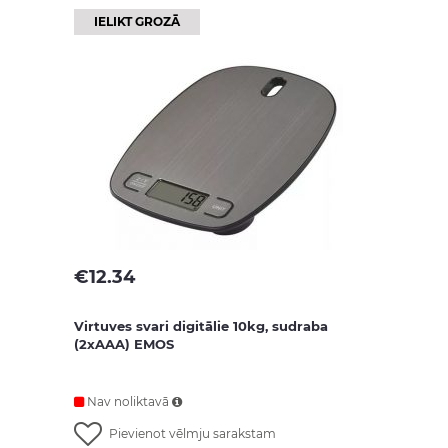
IELIKT GROZĀ
€
12.34
Virtuves svari digitālie 10kg, sudraba
(2xAAA) EMOS
Nav noliktavā
Pievienot vēlmju sarakstam