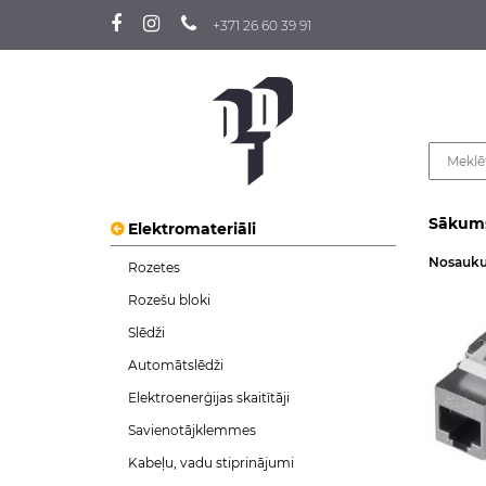
+371 26 60 39 91
Sākum
Elektromateriāli
Nosauk
Rozetes
Rozešu bloki
Slēdži
Automātslēdži
Elektroenerģijas skaitītāji
Savienotājklemmes
Kabeļu, vadu stiprinājumi