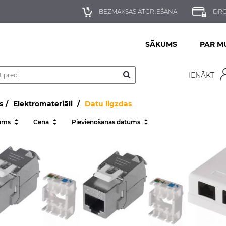
BEZMAKSAS ATGRIEŠANA
DRO
SĀKUMS
PAR M
IENĀKT
s
Elektromateriāli
Datu ligzdas
ums
Cena
Pievienošanas datums