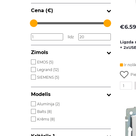
Cena (€)
€
6.59
līdz
Ligzda 
+ 2xUS
Zīmols
EMOS (
5
)
Ir noli
Legrand (
12
)
Pi
SIEMENS (
5
)
Modelis
Alumīnija (
2
)
Balts (
8
)
Krēms (
8
)