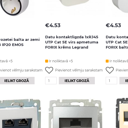
€
4.53
€
4.53
Datu kontaktligzda 1xRJ45
Datu konta
rozetei balta ar zemi
UTP Cat 5E virs apmetuma
UTP Cat 5E
B IP20 EMOS
FORIX krēms Legrand
FORIX balt
ktavā <5
Ir noliktavā <5
Ir noliktav
evienot vēlmju sarakstam
Pievienot vēlmju sarakstam
Pievie
IELIKT GROZĀ
IELIKT GROZĀ
I