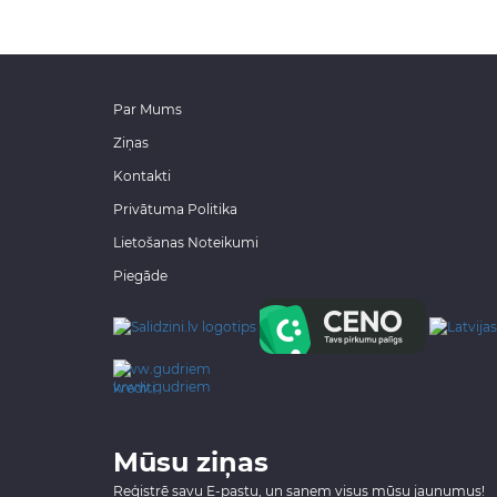
Par Mums
Ziņas
Kontakti
Privātuma Politika
Lietošanas Noteikumi
Piegāde
www.gudriem.lv/atrie-
krediti
Mūsu ziņas
Reģistrē savu E-pastu, un saņem visus mūsu jaunumus!