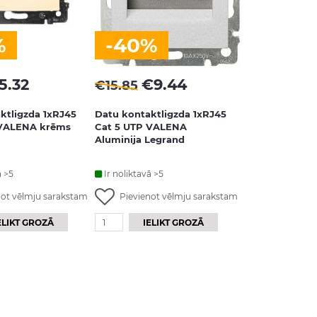
%
-40%
5.32
€
9.44
€
15.85
ktligzda 1xRJ45
Datu kontaktligzda 1xRJ45
 VALENA krēms
Cat 5 UTP VALENA
Aluminija Legrand
ā >5
Ir noliktavā >5
not vēlmju sarakstam
Pievienot vēlmju sarakstam
ELIKT GROZĀ
IELIKT GROZĀ