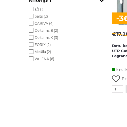
Kritērijs 1
a/z (
1
)
-3
balts (
2
)
CARIVA (
4
)
Delta Iris B (
2
)
€
17.2
Delta Iris K (
3
)
FORIX (
2
)
Datu ko
UTP Ca
Metāla (
2
)
Legran
VALENA (
6
)
Ir noli
Pi