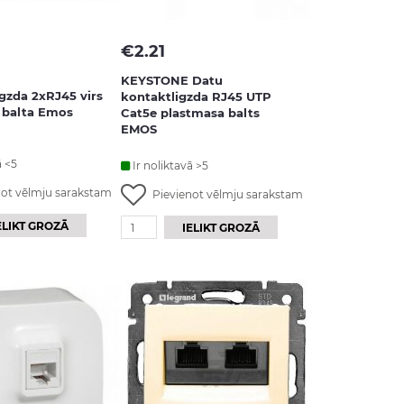
€
2.21
KEYSTONE Datu
igzda 2xRJ45 virs
kontaktligzda RJ45 UTP
balta Emos
Cat5e plastmasa balts
EMOS
ā <5
Ir noliktavā >5
not vēlmju sarakstam
Pievienot vēlmju sarakstam
ELIKT GROZĀ
IELIKT GROZĀ