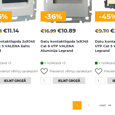
6%
-36%
-45
€
11.14
€
10.89
€
8
€
16.99
€
9.70
ntaktligzda 2xRJ45
Datu kontaktligzda 1xRJ45
Datu konta
t 5 VALENA balts
Cat 6 UTP VALENA
UTP Cat 5
d
Aluminija Legrand
Legrand
ktavā >5
Ir noliktavā >5
Ir noliktav
evienot vēlmju sarakstam
Pievienot vēlmju sarakstam
Pievie
IELIKT GROZĀ
IELIKT GROZĀ
I
1
2
next