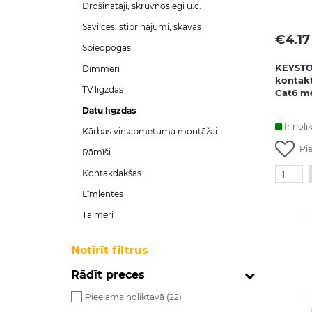
Drošinātāji, skrūvnoslēgi u.c.
Savilces, stiprinājumi, skavas
€
4.17
Spiedpogas
KEYSTO
Dimmeri
kontakt
TV ligzdas
Cat6 m
Datu ligzdas
Ir noli
Kārbas virsapmetuma montāžai
Pi
Rāmīši
Kontakdakšas
Līmlentes
Taimeri
Notīrīt filtrus
Rādīt preces
Pieejama noliktavā (
22
)