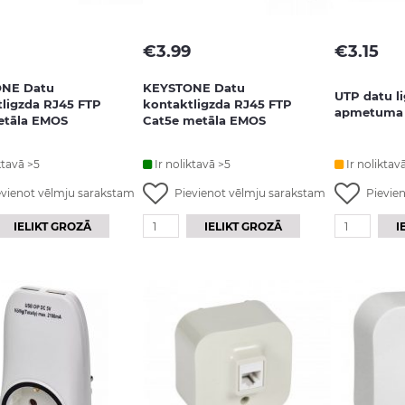
€
3.99
€
3.15
NE Datu
KEYSTONE Datu
UTP datu l
ligzda RJ45 FTP
kontaktligzda RJ45 FTP
apmetuma 
etāla EMOS
Cat5e metāla EMOS
ktavā >5
Ir noliktavā >5
Ir noliktav
evienot vēlmju sarakstam
Pievienot vēlmju sarakstam
Pievie
IELIKT GROZĀ
IELIKT GROZĀ
I