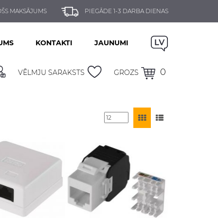
ŠS MAKSĀJUMS
PIEGĀDE 1-3 DARBA DIENAS
UMS
KONTAKTI
JAUNUMI
0
VĒLMJU SARAKSTS
GROZS