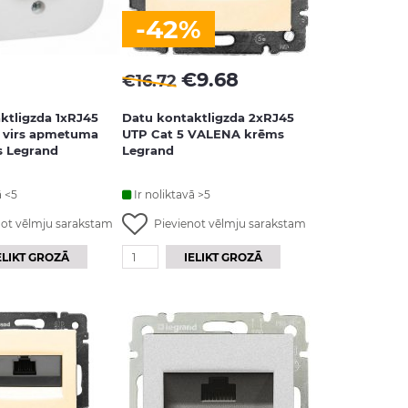
-42%
€
9.68
€
16.72
ktligzda 1xRJ45
Datu kontaktligzda 2xRJ45
 virs apmetuma
UTP Cat 5 VALENA krēms
s Legrand
Legrand
ā <5
Ir noliktavā >5
not vēlmju sarakstam
Pievienot vēlmju sarakstam
ELIKT GROZĀ
IELIKT GROZĀ