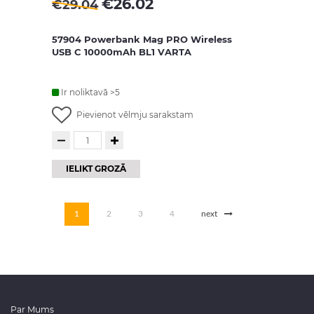
€
26.02
€
29.04
57904 Powerbank Mag PRO Wireless
USB C 10000mAh BL1 VARTA
Ir noliktavā >5
Pievienot vēlmju sarakstam
IELIKT GROZĀ
1
2
3
4
next
Par Mums