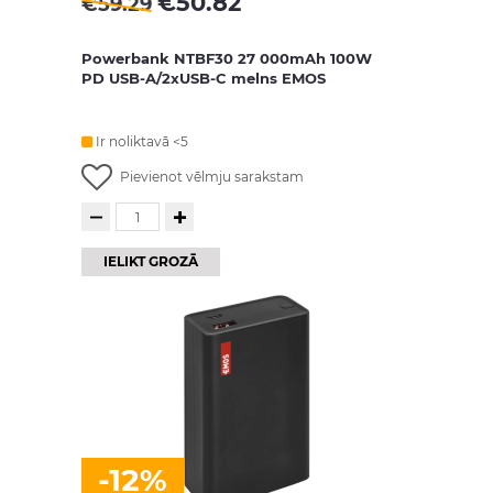
€
50.82
€
59.29
Powerbank NTBF30 27 000mAh 100W
PD USB-A/2xUSB-C melns EMOS
Ir noliktavā <5
Pievienot vēlmju sarakstam
IELIKT GROZĀ
-12%