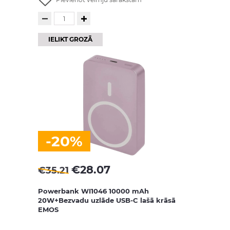
IELIKT GROZĀ
-20%
€
28.07
€
35.21
Powerbank WI1046 10000 mAh
20W+Bezvadu uzlāde USB-C lašā krāsā
EMOS