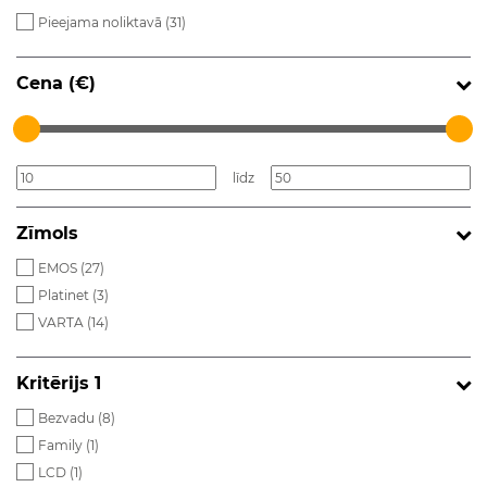
Pieejama noliktavā (
31
)
Cena (€)
līdz
Zīmols
EMOS (
27
)
Platinet (
3
)
VARTA (
14
)
Kritērijs 1
Bezvadu (
8
)
Family (
1
)
LCD (
1
)