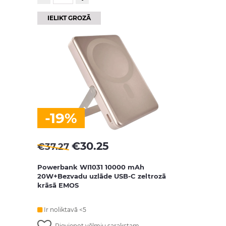
IELIKT GROZĀ
-19%
€
30.25
€
37.27
Powerbank WI1031 10000 mAh
20W+Bezvadu uzlāde USB-C zeltrozā
krāsā EMOS
Ir noliktavā <5
Pievienot vēlmju sarakstam