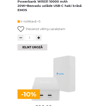
Powerbank WI1031 10000 mAh
20W+Bezvadu uzlāde USB-C haki krāsā
EMOS
Ir noliktavā <5
Pievienot vēlmju sarakstam
IELIKT GROZĀ
-10%