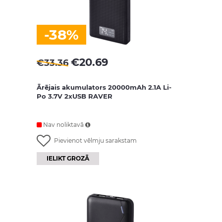
-38%
€
20.69
€
33.36
Ārējais akumulators 20000mAh 2.1A Li-
Po 3.7V 2xUSB RAVER
Nav noliktavā
Pievienot vēlmju sarakstam
IELIKT GROZĀ