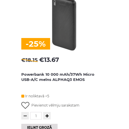
-25%
€
13.67
€
18.15
Powerbank 10 000 mAh/37Wh Micro
USB-A/C melns ALPHAQ3 EMOS
Ir noliktavā <5
Pievienot vēlmju sarakstam
IELIKT GROZĀ