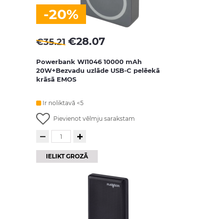
-20%
€
28.07
€
35.21
Powerbank WI1046 10000 mAh
20W+Bezvadu uzlāde USB-C pelēekā
krāsā EMOS
Ir noliktavā <5
Pievienot vēlmju sarakstam
IELIKT GROZĀ