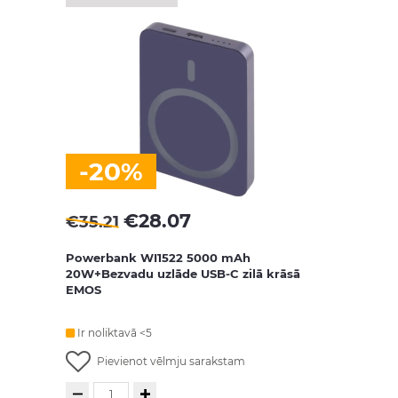
-20%
€
28.07
€
35.21
Powerbank WI1522 5000 mAh
20W+Bezvadu uzlāde USB-C zilā krāsā
EMOS
Ir noliktavā <5
Pievienot vēlmju sarakstam