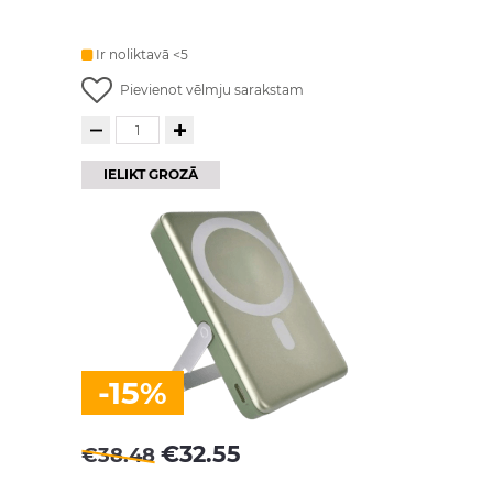
Ir noliktavā <5
Pievienot vēlmju sarakstam
IELIKT GROZĀ
-15%
€
32.55
€
38.48