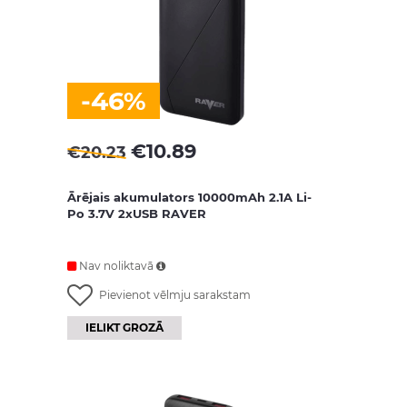
-46%
€
10.89
€
20.23
Ārējais akumulators 10000mAh 2.1A Li-
Po 3.7V 2xUSB RAVER
Nav noliktavā
Pievienot vēlmju sarakstam
IELIKT GROZĀ