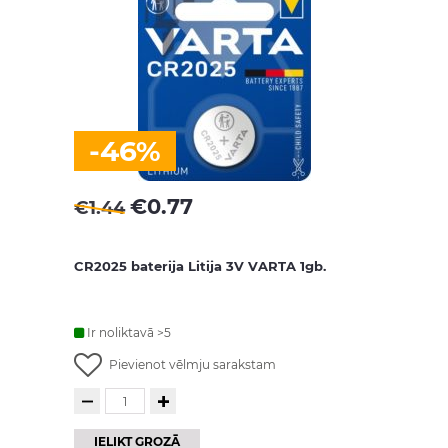
-46%
€
0.77
€
1.44
CR2025 baterija Litija 3V VARTA 1gb.
Ir noliktavā >5
Pievienot vēlmju sarakstam
IELIKT GROZĀ