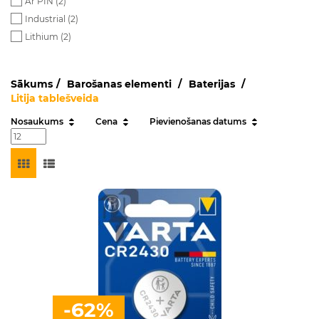
Ar PIN (
2
)
Industrial (
2
)
Lithium (
2
)
Sākums
Barošanas elementi
Baterijas
Litija tablešveida
Nosaukums
Cena
Pievienošanas datums
-62%