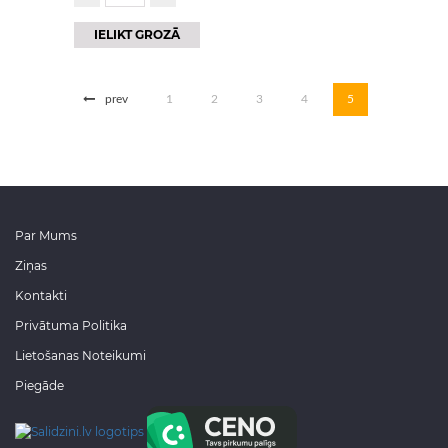
IELIKT GROZĀ
prev
1
2
3
4
5
Par Mums
Ziņas
Kontakti
Privātuma Politika
Lietošanas Noteikumi
Piegāde