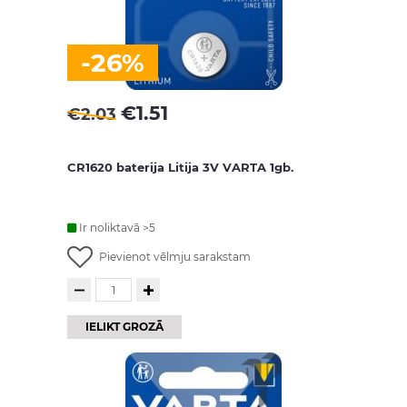
-26%
€
1.51
€
2.03
CR1620 baterija Litija 3V VARTA 1gb.
Ir noliktavā >5
Pievienot vēlmju sarakstam
IELIKT GROZĀ