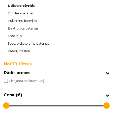
Litija tablešveida
Dzirdes aparātiem
Pulksteņu baterijas
Elektronics baterijas
Foto litijs
Spec. pielietojuma baterijas
Bateriju testeri
Notīrīt filtrus
Rādīt preces
Pieejama noliktavā (
49
)
Cena (€)