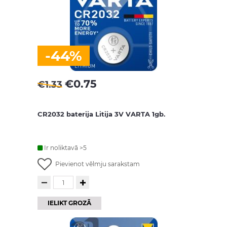
-44%
€
0.75
€
1.33
CR2032 baterija Litija 3V VARTA 1gb.
Ir noliktavā >5
Pievienot vēlmju sarakstam
IELIKT GROZĀ