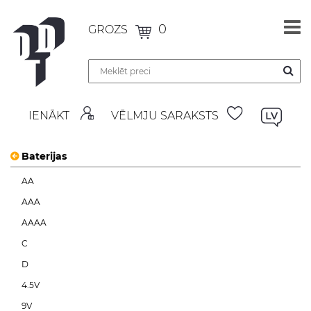
0
GROZS
IENĀKT
VĒLMJU SARAKSTS
Baterijas
AA
AAA
AAAA
C
D
4.5V
9V