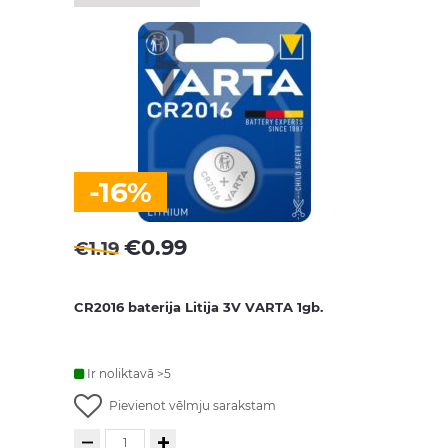
-16%
€
0.99
€
1.19
CR2016 baterija Litija 3V VARTA 1gb.
Ir noliktavā >5
Pievienot vēlmju sarakstam