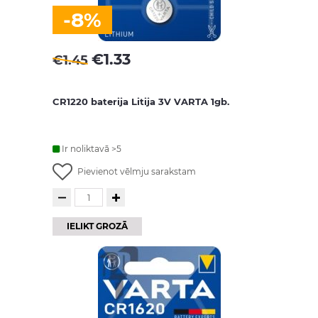
-8%
€
1.33
€
1.45
CR1220 baterija Litija 3V VARTA 1gb.
Ir noliktavā >5
Pievienot vēlmju sarakstam
IELIKT GROZĀ