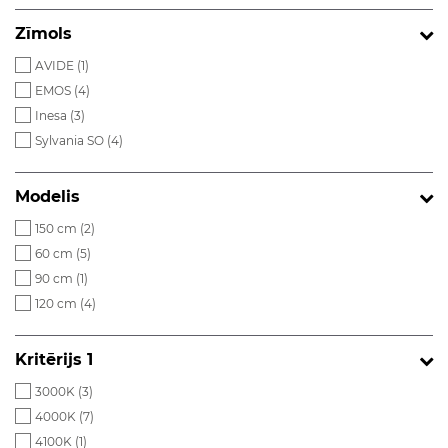
Zīmols
AVIDE (
1
)
EMOS (
4
)
Inesa (
3
)
Sylvania SO (
4
)
Modelis
150 cm (
2
)
60 cm (
5
)
90 cm (
1
)
120 cm (
4
)
Kritērijs 1
3000K (
3
)
4000K (
7
)
4100K (
1
)