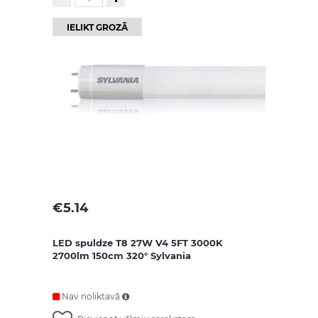
IELIKT GROZĀ
€
5.14
LED spuldze T8 27W V4 5FT 3000K
2700lm 150cm 320° Sylvania
Nav noliktavā