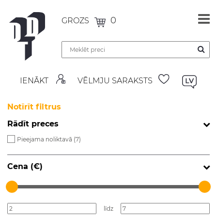
0
GROZS
IENĀKT
VĒLMJU SARAKSTS
Notīrīt filtrus
Rādīt preces
Pieejama noliktavā (
7
)
Cena (€)
līdz