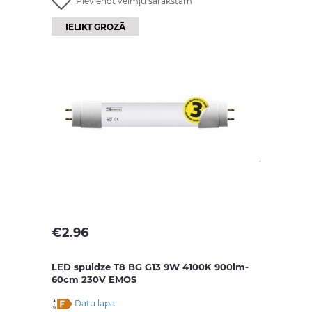
Pievienot vēlmju sarakstam
IELIKT GROZĀ
€
2.96
LED spuldze T8 BG G13 9W 4100K 900lm-
60cm 230V EMOS
Datu lapa