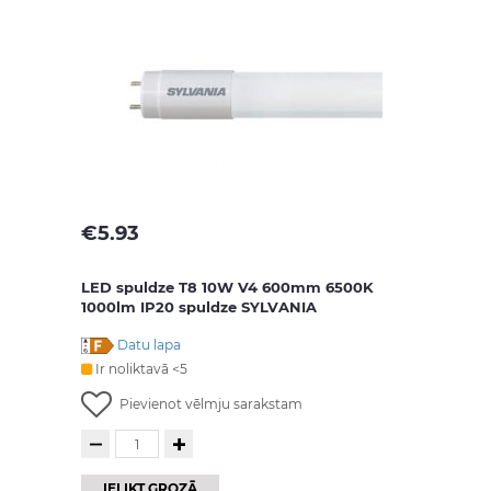
€
5.93
LED spuldze T8 10W V4 600mm 6500K
1000lm IP20 spuldze SYLVANIA
Datu lapa
Ir noliktavā <5
Pievienot vēlmju sarakstam
IELIKT GROZĀ