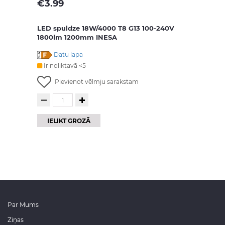
€
3.99
LED spuldze 18W/4000 T8 G13 100-240V
1800lm 1200mm INESA
Datu lapa
Ir noliktavā <5
Pievienot vēlmju sarakstam
IELIKT GROZĀ
Par Mums
Ziņas