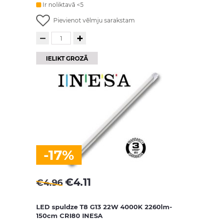
Ir noliktavā <5
Pievienot vēlmju sarakstam
IELIKT GROZĀ
-17%
€
4.11
€
4.96
LED spuldze T8 G13 22W 4000K 2260lm-
150cm CRI80 INESA