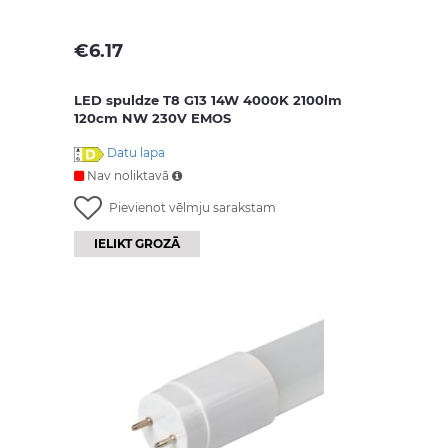
€
6.17
LED spuldze T8 G13 14W 4000K 2100lm
120cm NW 230V EMOS
Datu lapa
Nav noliktavā
Pievienot vēlmju sarakstam
IELIKT GROZĀ