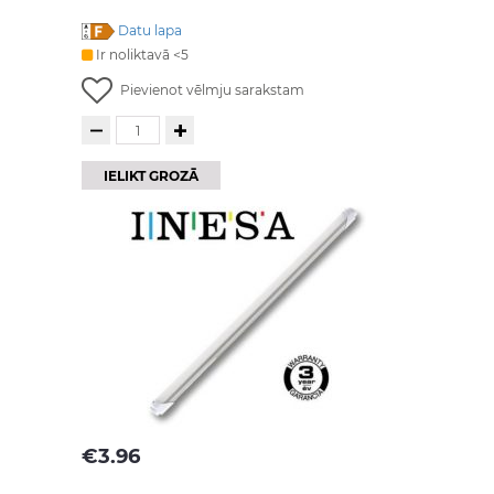
Datu lapa
Ir noliktavā <5
Pievienot vēlmju sarakstam
IELIKT GROZĀ
€
3.96