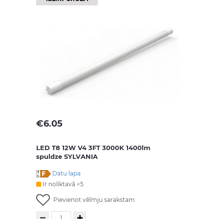
€
6.05
LED T8 12W V4 3FT 3000K 1400lm
spuldze SYLVANIA
Datu lapa
Ir noliktavā <5
Pievienot vēlmju sarakstam