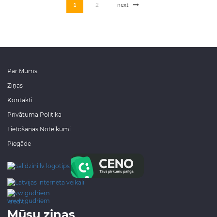
1
2
next
Par Mums
Ziņas
Kontakti
Privātuma Politika
Lietošanas Noteikumi
Piegāde
www.gudriem.lv/atrie-
krediti
Mūsu ziņas