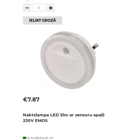
IELIKT GROZĀ
€
7.87
Naktslampa LED 5lm ar sensoru apaļš
230V EMOS
Ir noliktavā >5