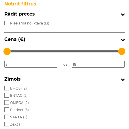
Notīrīt filtrus
Rādīt preces
Pieejama noliktavā (
13
)
Cena (€)
līdz
Zīmols
EMOS (
12
)
ENTAC (
2
)
OMEGA (
2
)
Platinet (
3
)
VARTA (
2
)
ZeXt (
1
)