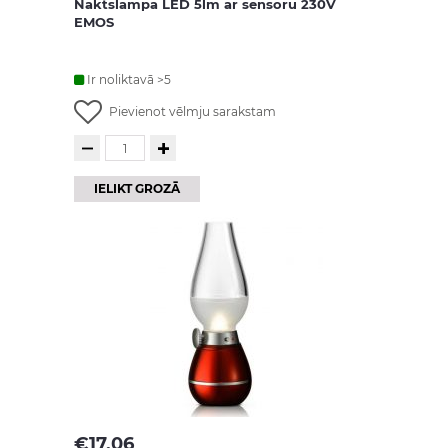
Naktslampa LED 5lm ar sensoru 230V
EMOS
Ir noliktavā >5
Pievienot vēlmju sarakstam
IELIKT GROZĀ
€
17.06