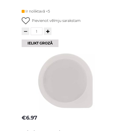
Ir noliktavā <5
Pievienot vēlmju sarakstam
IELIKT GROZĀ
€
6.97