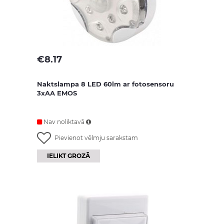
€
8.17
Naktslampa 8 LED 60lm ar fotosensoru
3xAA EMOS
Nav noliktavā
Pievienot vēlmju sarakstam
IELIKT GROZĀ