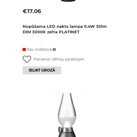
€
17.06
Nopūšama LED nakts lampa 0.4W 30lm
DIM 3000K zelta PLATINET
Nav noliktavā
Pievienot vēlmju sarakstam
IELIKT GROZĀ