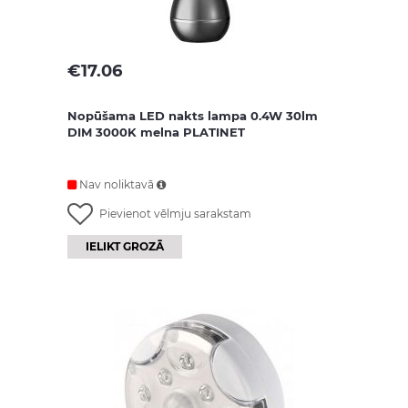
€
17.06
Nopūšama LED nakts lampa 0.4W 30lm
DIM 3000K melna PLATINET
Nav noliktavā
Pievienot vēlmju sarakstam
IELIKT GROZĀ