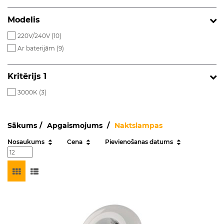
Modelis
220V/240V (
10
)
Ar baterijām (
9
)
Kritērijs 1
3000K (
3
)
Sākums
Apgaismojums
Naktslampas
Nosaukums
Cena
Pievienošanas datums