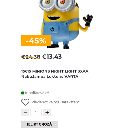
-45%
€
13.43
€
24.38
15615 MINIONS NIGHT LIGHT 3XAA
Naktslampa Lukturis VARTA
Ir noliktavā >5
Pievienot vēlmju sarakstam
IELIKT GROZĀ