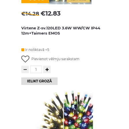
€
12.83
€
14.28
Virtene Z-sv.120LED 3.6W WW/CW IP44
12m+Taimers EMOS
Ir noliktavā <5
Pievienot vēlmju sarakstam
IELIKT GROZĀ