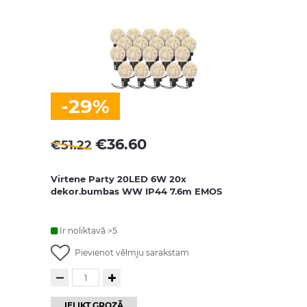
-29%
€
36.60
€
51.22
Virtene Party 20LED 6W 20x
dekor.bumbas WW IP44 7.6m EMOS
Ir noliktavā >5
Pievienot vēlmju sarakstam
IELIKT GROZĀ