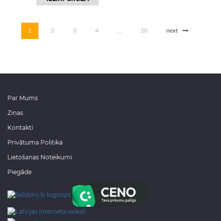
1
2
3
4
…
20
next
Par Mums
Ziņas
Kontakti
Privātuma Politika
Lietošanas Noteikumi
Piegāde