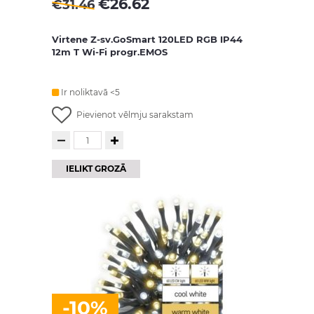
€
26.62
€
31.46
Virtene Z-sv.GoSmart 120LED RGB IP44
12m T Wi-Fi progr.EMOS
Ir noliktavā <5
Pievienot vēlmju sarakstam
IELIKT GROZĀ
-10%