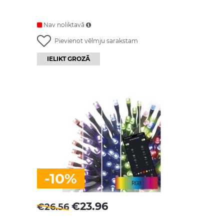
Nav noliktavā
Pievienot vēlmju sarakstam
IELIKT GROZĀ
-10%
€
23.96
€
26.56