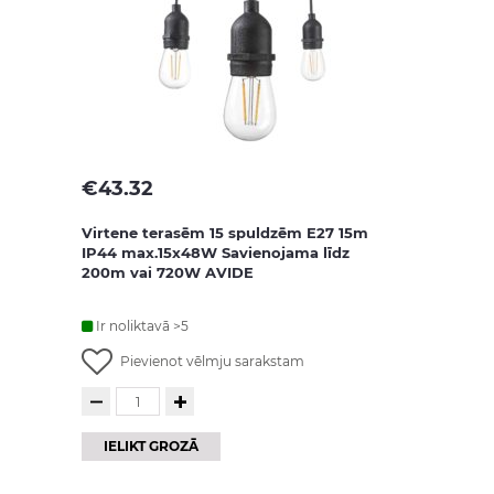
€
43.32
Virtene terasēm 15 spuldzēm E27 15m
IP44 max.15x48W Savienojama līdz
200m vai 720W AVIDE
Ir noliktavā >5
Pievienot vēlmju sarakstam
IELIKT GROZĀ