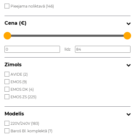
Pieejama noliktavā (
146
)
Cena (€)
līdz
Zīmols
AVIDE (
2
)
EMOS (
9
)
EMOS DK (
4
)
EMOS ZS (
225
)
Modelis
220V/240V (
183
)
Baroš Bl. komplektā (
7
)