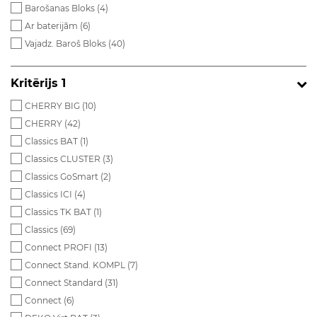
Barošanas Bloks (
4
)
Ar baterijām (
6
)
Vajadz. Baroš Bloks (
40
)
Kritērijs 1
CHERRY BIG (
10
)
CHERRY (
42
)
Classics BAT (
1
)
Classics CLUSTER (
3
)
Classics GoSmart (
2
)
Classics ICI (
4
)
Classics TK BAT (
1
)
Classics (
69
)
Connect PROFI (
13
)
Connect Stand. KOMPL (
7
)
Connect Standard (
31
)
Connect (
6
)