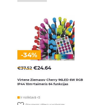
-34%
€
24.64
€
37.52
Virtene Ziemassv Cherry 96LED 6W RGB
IP44 10m+taimeris 64 funkcijas
Ir noliktavā <5
Pievienot vēlmju sarakstam