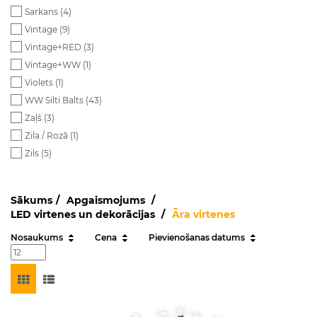
Sarkans (
4
)
Vintage (
9
)
Vintage+RED (
3
)
Vintage+WW (
1
)
Violets (
1
)
WW Silti Balts (
43
)
Zaļš (
3
)
Zila / Rozā (
1
)
Zils (
5
)
Sākums
Apgaismojums
LED virtenes un dekorācijas
Āra virtenes
Nosaukums
Cena
Pievienošanas datums