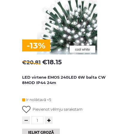
-13%
€
18.15
€
20.81
LED virtene EMOS 240LED 6W balta CW
8MOD IP44 24m
Ir noliktavā <5
Pievienot vēlmju sarakstam
IELIKT GROZĀ