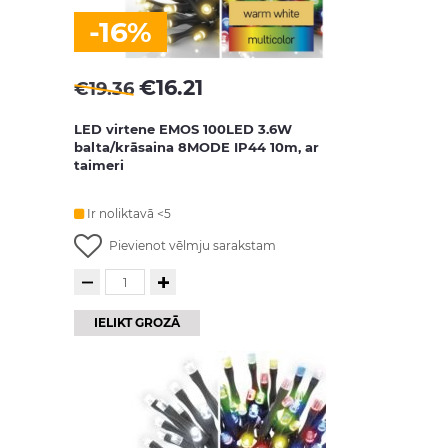
-16%
€
16.21
€
19.36
LED virtene EMOS 100LED 3.6W
balta/krāsaina 8MODE IP44 10m, ar
taimeri
Ir noliktavā <5
Pievienot vēlmju sarakstam
IELIKT GROZĀ