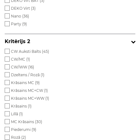
DEKO Virt BAT (
3
)
DEKO Virt (
3
)
Nano (
36
)
Party (
9
)
Kritērijs 2
CW Auksti Balts (
45
)
CW/MC (
1
)
CW/WW (
16
)
Dzeltens / Rozā (
1
)
Krāsains MC (
9
)
Krāsains MC+CW (
1
)
Krāsains MC+WW (
1
)
Krāsains (
1
)
Lillā (
1
)
MC Krāsains (
30
)
Piederumi (
9
)
Rozā (
2
)