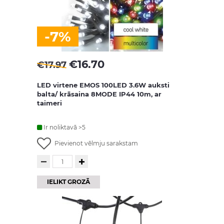
-7%
€
16.70
€
17.97
LED virtene EMOS 100LED 3.6W auksti
balta/ krāsaina 8MODE IP44 10m, ar
taimeri
Ir noliktavā >5
Pievienot vēlmju sarakstam
IELIKT GROZĀ