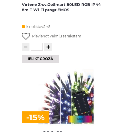
Virtene Z-sv.GoSmart 80LED RGB IP44
8m T Wi-Fi progr.EMOS
Ir noliktavā <5
Pievienot vēlmju sarakstam
IELIKT GROZĀ
-15%