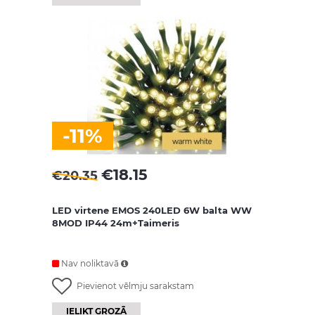
-11%
€
18.15
€
20.35
LED virtene EMOS 240LED 6W balta WW
8MOD IP44 24m+Taimeris
Nav noliktavā
Pievienot vēlmju sarakstam
IELIKT GROZĀ