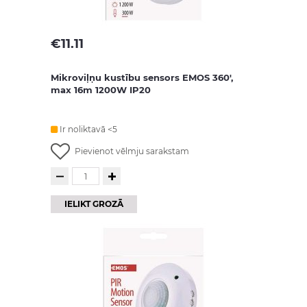
€
11.11
Mikroviļņu kustību sensors EMOS 360',
max 16m 1200W IP20
Ir noliktavā <5
Pievienot vēlmju sarakstam
IELIKT GROZĀ