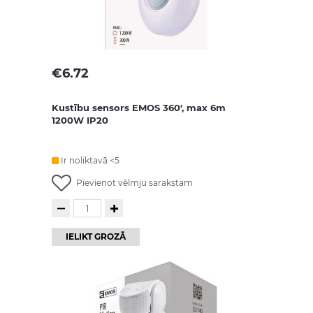
€
6.72
Kustību sensors EMOS 360', max 6m
1200W IP20
Ir noliktavā <5
Pievienot vēlmju sarakstam
IELIKT GROZĀ