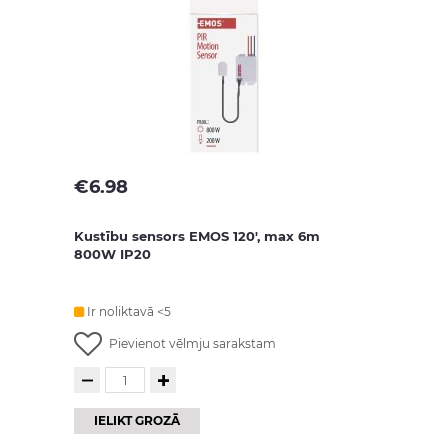
€
6.98
Kustību sensors EMOS 120', max 6m
800W IP20
Ir noliktavā <5
Pievienot vēlmju sarakstam
IELIKT GROZĀ