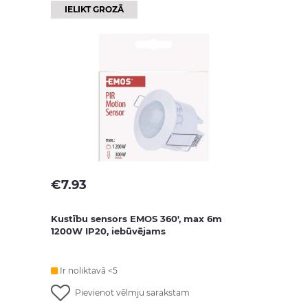
IELIKT GROZĀ
€
7.93
Kustību sensors EMOS 360', max 6m
1200W IP20, iebūvējams
Ir noliktavā <5
Pievienot vēlmju sarakstam