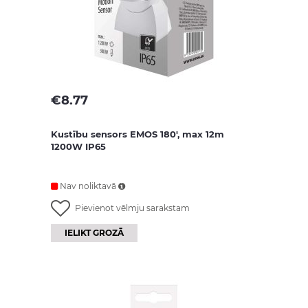
€
8.77
Kustību sensors EMOS 180', max 12m
1200W IP65
Nav noliktavā
Pievienot vēlmju sarakstam
IELIKT GROZĀ