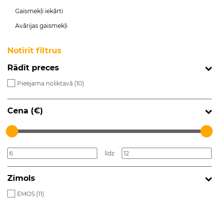
Gaismekļi iekārti
Avārijas gaismekļi
Notīrīt filtrus
Rādīt preces
Pieejama noliktavā (
10
)
Cena (€)
līdz
Zīmols
EMOS (
11
)