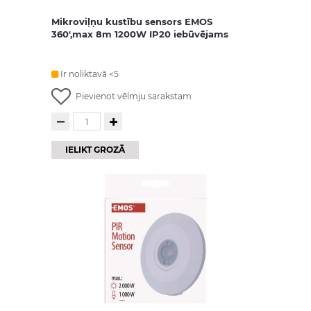
Mikroviļņu kustību sensors EMOS
360',max 8m 1200W IP20 iebūvējams
Ir noliktavā <5
Pievienot vēlmju sarakstam
IELIKT GROZĀ