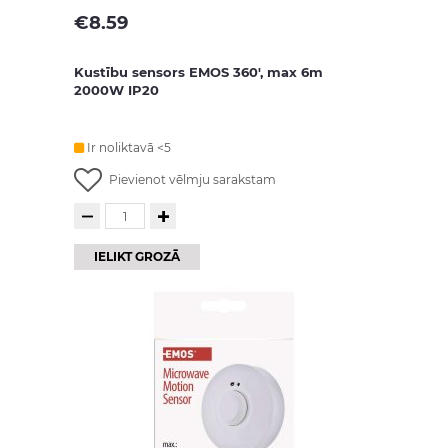
€
8.59
Kustību sensors EMOS 360', max 6m
2000W IP20
Ir noliktavā <5
Pievienot vēlmju sarakstam
IELIKT GROZĀ