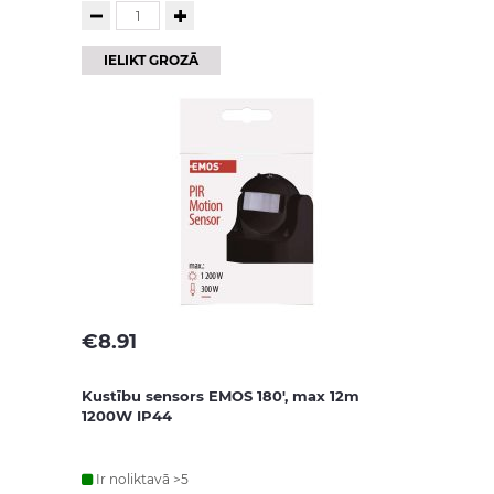
IELIKT GROZĀ
€
8.91
Kustību sensors EMOS 180', max 12m
1200W IP44
Ir noliktavā >5