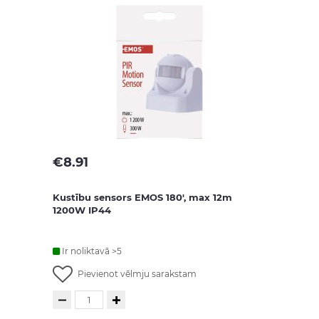
€
8.91
Kustību sensors EMOS 180', max 12m
1200W IP44
Ir noliktavā >5
Pievienot vēlmju sarakstam