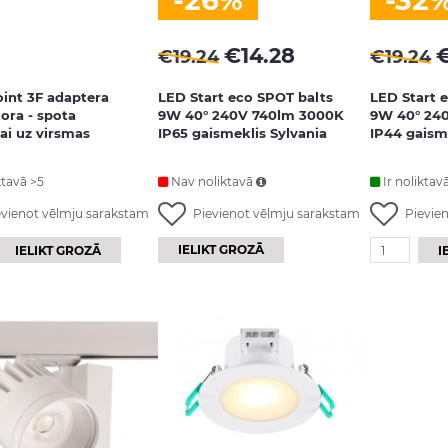
-26%
-32
€
14.28
€
19.24
€
19.24
int 3F adaptera
LED Start eco SPOT balts
LED Start 
ora - spota
9W 40° 240V 740lm 3000K
9W 40° 24
i uz virsmas
IP65 gaismeklis Sylvania
IP44 gaism
ktavā >5
Nav noliktavā
Ir noliktav
evienot vēlmju sarakstam
Pievienot vēlmju sarakstam
Pievie
IELIKT GROZĀ
IELIKT GROZĀ
I