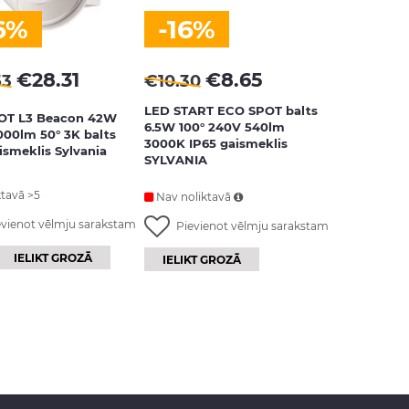
6%
-16%
€
28.31
€
8.65
53
€
10.30
LED START ECO SPOT balts
OT L3 Beacon 42W
6.5W 100° 240V 540lm
00lm 50° 3K balts
3000K IP65 gaismeklis
ismeklis Sylvania
SYLVANIA
ktavā >5
Nav noliktavā
evienot vēlmju sarakstam
Pievienot vēlmju sarakstam
IELIKT GROZĀ
IELIKT GROZĀ