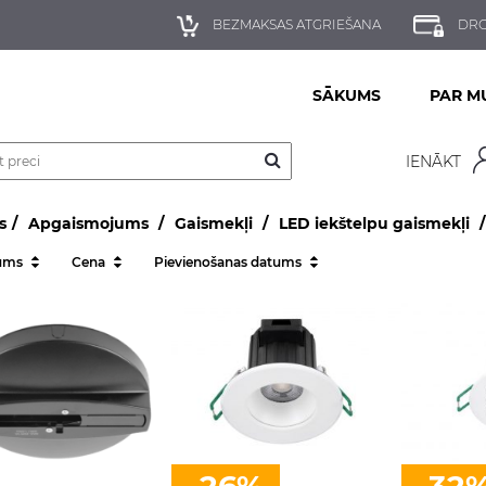
BEZMAKSAS ATGRIEŠANA
DRO
SĀKUMS
PAR M
IENĀKT
s
Apgaismojums
Gaismekļi
LED iekštelpu gaismekļi
ums
Cena
Pievienošanas datums