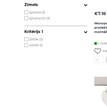
Zīmols
Sylvania (
3
)
€
7.16
Sylvania SO (
3
)
Monopo
prožekt
Kritērijs 1
montāža
3000K (
5
)
Ir noli
4000K (
1
)
Pi