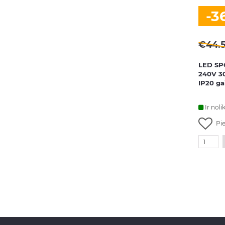
-3
€
44.
LED SP
240V 30
IP20 ga
Ir noli
Pi