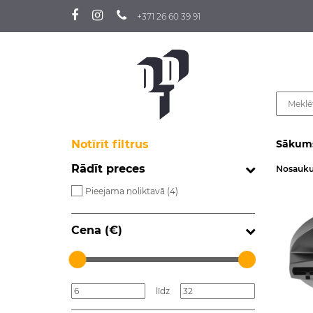
+371 26 60 39 91
Notīrīt filtrus
Sākum
Rādīt preces
Nosauk
Pieejama noliktavā (
4
)
Cena (€)
līdz