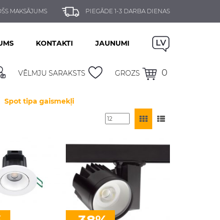
ŠS MAKSĀJUMS
PIEGĀDE 1-3 DARBA DIENAS
UMS
KONTAKTI
JAUNUMI
0
VĒLMJU SARAKSTS
GROZS
Spot tipa gaismekļi