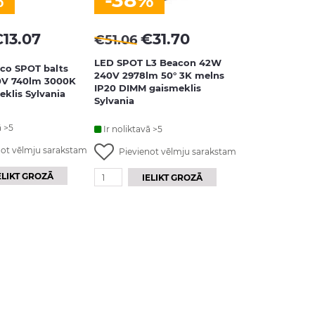
%
-38%
€
13.07
€
31.70
€
51.06
LED SPOT L3 Beacon 42W
eco SPOT balts
240V 2978lm 50° 3K melns
0V 740lm 3000K
IP20 DIMM gaismeklis
eklis Sylvania
Sylvania
ā >5
Ir noliktavā >5
not vēlmju sarakstam
Pievienot vēlmju sarakstam
ELIKT GROZĀ
IELIKT GROZĀ