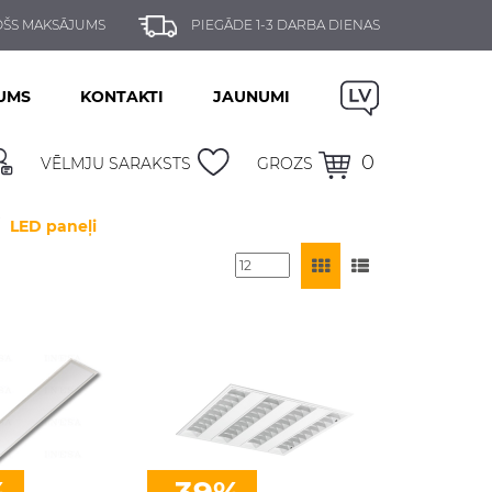
ŠS MAKSĀJUMS
PIEGĀDE 1-3 DARBA DIENAS
UMS
KONTAKTI
JAUNUMI
0
VĒLMJU SARAKSTS
GROZS
LED paneļi