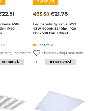
%
-39%
€
22.51
€
21.78
€
35.50
s Inesa 45W
Led panelis Sylvania IVY2
0lm IP40
43W 4000K 3240lm IP20
m
600x600 DAL UGR21
ā >5
Ir noliktavā <5
not vēlmju sarakstam
Pievienot vēlmju sarakstam
ELIKT GROZĀ
IELIKT GROZĀ