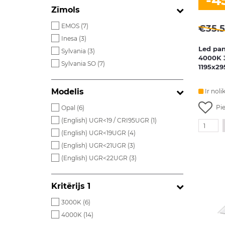
-4
Zīmols
EMOS (
7
)
€
35.
Inesa (
3
)
Led pan
Sylvania (
3
)
4000K 
Sylvania SO (
7
)
1195x2
Modelis
Ir noli
Pi
Opal (
6
)
(English) UGR<19 / CRI95UGR (
1
)
(English) UGR<19UGR (
4
)
(English) UGR<21UGR (
3
)
(English) UGR<22UGR (
3
)
Kritērijs 1
3000K (
6
)
4000K (
14
)