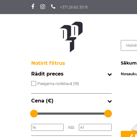
+371 26 60 39 91
Notīrīt filtrus
Sākum
Rādīt preces
Nosauk
Pieejama noliktavā (
19
)
Cena (€)
līdz