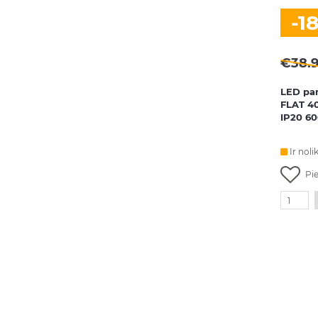
-1
€
38.
LED pan
FLAT 4
IP20 6
Ir noli
Pi