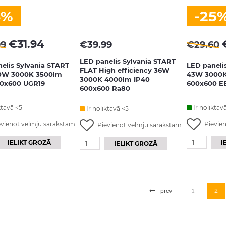
8%
-25
€
31.94
99
€
39.99
€
29.60
LED panelis Sylvania START
elis Sylvania START
LED paneli
FLAT High efficiency 36W
0W 3000K 3500lm
43W 3000K
3000K 4000lm IP40
00x600 UGR19
600x600 E
600x600 Ra80
ktavā <5
Ir noliktav
Ir noliktavā <5
evienot vēlmju sarakstam
Pievie
Pievienot vēlmju sarakstam
IELIKT GROZĀ
I
IELIKT GROZĀ
prev
1
2