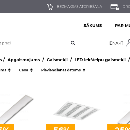
BEZMAKSAS ATGRIEŠANA
DRO
SĀKUMS
PAR M
IENĀKT
s
Apgaismojums
Gaismekļi
LED iekštelpu gaismekļi
ums
Cena
Pievienošanas datums