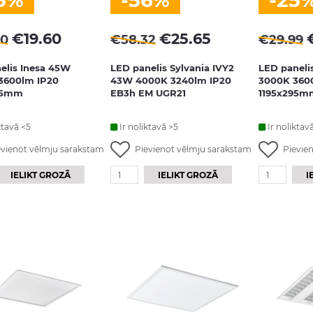
5%
-56%
-25
€
19.60
€
25.65
50
€
58.32
€
29.99
elis Inesa 45W
LED panelis Sylvania IVY2
LED paneli
3600lm IP20
43W 4000K 3240lm IP20
3000K 360
95mm
EB3h EM UGR21
1195x295m
ktavā <5
Ir noliktavā >5
Ir noliktav
evienot vēlmju sarakstam
Pievienot vēlmju sarakstam
Pievie
IELIKT GROZĀ
IELIKT GROZĀ
I