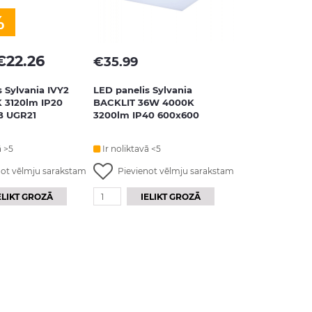
%
€
22.26
€
35.99
s Sylvania IVY2
LED panelis Sylvania
 3120lm IP20
BACKLIT 36W 4000K
B UGR21
3200lm IP40 600x600
ā >5
Ir noliktavā <5
not vēlmju sarakstam
Pievienot vēlmju sarakstam
ELIKT GROZĀ
IELIKT GROZĀ